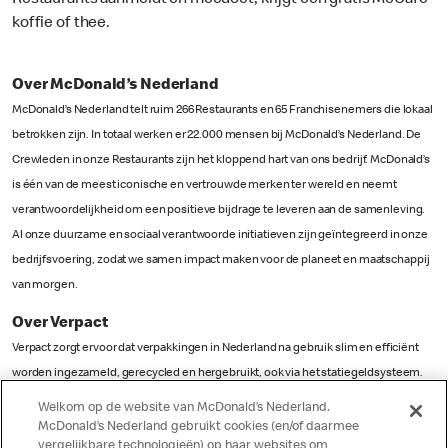
Restaurants aanmeldt en meedoet, krijgt een gratis McCafé
koffie of thee.
Over McDonald’s Nederland
McDonald’s Nederland telt ruim 266 Restaurants en 65 Franchisenemers die lokaal
betrokken zijn. In totaal werken er 22.000 mensen bij McDonald’s Nederland. De
Crewleden in onze Restaurants zijn het kloppend hart van ons bedrijf. McDonald’s
is één van de meest iconische en vertrouwde merken ter wereld en neemt
verantwoordelijkheid om een positieve bijdrage te leveren aan de samenleving.
Al onze duurzame en sociaal verantwoorde initiatieven zijn geïntegreerd in onze
bedrijfsvoering, zodat we samen impact maken voor de planeet en maatschappij
van morgen.
Over Verpact
Verpact zorgt ervoor dat verpakkingen in Nederland na gebruik slim en efficiënt
worden ingezameld, gerecycled en hergebruikt, ook via het statiegeldsysteem.
Hiermee wordt uitvoering gegeven aan de wettelijke
Welkom op de website van McDonald’s Nederland.
producentenverantwoordelijkheid voor verpakkingen. Verpact speelt een
McDonald’s Nederland gebruikt cookies (en/of daarmee
vergelijkbare technologieën) op haar websites om