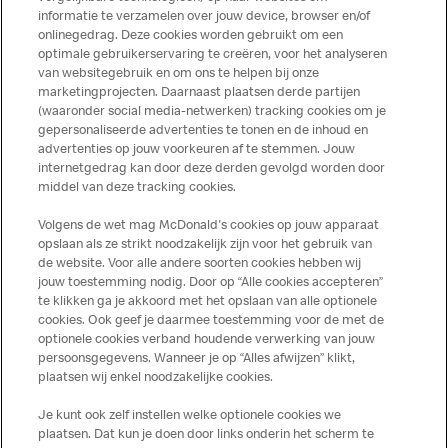
centrale rol in het circulair maken van de verpakkingsketen, met als ideaal dat elke
informatie te verzamelen over jouw device, browser en/of
oude verpakking weer een nieuwe wordt. Zo worden grondstoffen behouden,
onlinegedrag. Deze cookies worden gebruikt om een
zwerfafval en microplastics verminderd en de impact op het milieu beperkt.
optimale gebruikerservaring te creëren, voor het analyseren
van websitegebruik en om ons te helpen bij onze
Over de Landelijke Opschoondag
marketingprojecten. Daarnaast plaatsen derde partijen
(waaronder social media-netwerken) tracking cookies om je
De Landelijke Opschoondag is de grootste voorjaarsschoonmaak van Nederland,
gepersonaliseerde advertenties te tonen en de inhoud en
waarbij jong en oud, buren, bedrijven, scholen, verenigingen en gemeenten zich
advertenties op jouw voorkeuren af te stemmen. Jouw
inzetten om hun buurt schoner te maken. Dit jaar vindt de Landelijke
internetgedrag kan door deze derden gevolgd worden door
middel van deze tracking cookies.
Opschoondag plaats op zaterdag 21 maart. Meer
informatie:
www.landelijkeopschoondag.nl
Volgens de wet mag McDonald's cookies op jouw apparaat
opslaan als ze strikt noodzakelijk zijn voor het gebruik van
de website. Voor alle andere soorten cookies hebben wij
jouw toestemming nodig. Door op “Alle cookies accepteren”
te klikken ga je akkoord met het opslaan van alle optionele
cookies. Ook geef je daarmee toestemming voor de met de
Over ons
optionele cookies verband houdende verwerking van jouw
persoonsgegevens. Wanneer je op “Alles afwijzen” klikt,
Services
plaatsen wij enkel noodzakelijke cookies.
Je kunt ook zelf instellen welke optionele cookies we
Contact
plaatsen. Dat kun je doen door links onderin het scherm te