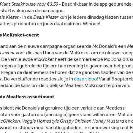
Plant Steakhouse voor €3,50
- Beschikbaar in de app gedurende
rste 6 weken van de campagne.
ls Kiezer
- In de
Deals Kiezer
kun je iedere dinsdag kiezen tusse
tless producten en jouw deal claimen. Winnen!
s McKroket-event
aand aan de nieuwe campagne organiseerde McDonald's een
Me
t-event
voor die-hard fans van de McKroket om de nieuwe recep
. De vernieuwde
McKroket
heeft de kenmerkende McDonald's s
kregen uitgebreid de tijd om hun mening te geven over het prod
 kregen de deelnemers te horen dat ze genoten hadden van de
t
. De verbluffende reacties zie je in
deze video
! Vanaf 5 septemb
erland de kans om de tijdelijke Meatless McKroket te proeven.
de Meatless assortiment
s biedt McDonald’s al geruime tijd een variatie aan Meatless
cten voor gasten die (een dagje) geen vlees willen eten. Met de
McChicken, Veggie Homestyle Crispy Chicken Honey Mustard
en 
wordt er steeds meer variatie geboden. In samenwerking met 