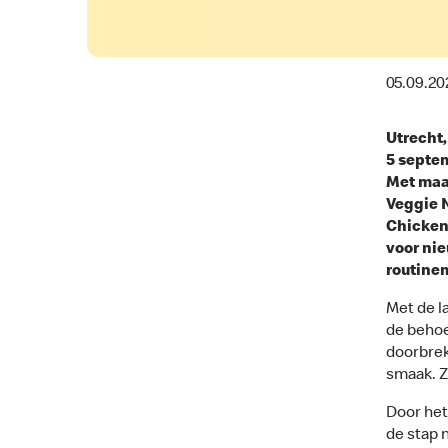
05.09.20
Utrecht,
5 septem
Met maar
Veggie 
Chicken
voor ni
routine
Met de l
de behoe
doorbrek
smaak. Z
Door het
de stap 