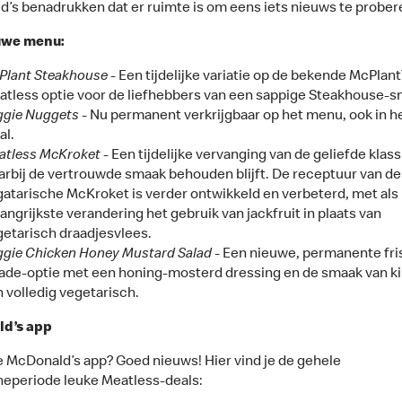
’s benadrukken dat er ruimte is om eens iets nieuws te prober
uwe menu:
Plant Steakhouse
- Een tijdelijke variatie op de bekende McPlan
tless optie voor de liefhebbers van een sappige Steakhouse-s
ggie Nuggets
- Nu permanent verkrijgbaar op het menu, ook in h
al.
atless McKroket
- Een tijdelijke vervanging van de geliefde klass
rbij de vertrouwde smaak behouden blijft. De receptuur van de
atarische McKroket is verder ontwikkeld en verbeterd, met als
angrijkste verandering het gebruik van jackfruit in plaats van
etarisch draadjesvlees.
ggie Chicken Honey Mustard Salad
- Een nieuwe, permanente fri
ade-optie met een honing-mosterd dressing en de smaak van k
 volledig vegetarisch.
d’s app
e McDonald’s app? Goed nieuws! Hier vind je de gehele
periode leuke Meatless-deals: