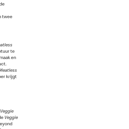
 de
n twee
atless
tuur te
maak en
uct.
Meatless
er krijgt
Veggie
de
Veggie
Beyond