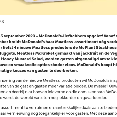
23
 5 september 2023 – McDonald’s-liefhebbers opgelet! Vanaf
ber breidt McDonald’s haar Meatless-assortiment nóg verder
 liefst 4 nieuwe Meatless producten: de McPlant Steakhous
Nuggets, Meatless McKroket gemaakt van jackfruit en de Ve
 Honey Mustard Salad, worden gasten uitgenodigd om te ki
euwe en smaakvolle opties zónder vlees. McDonald’s hoopt h
matige keuzes van gasten te doorbreken.
ancering van de nieuwe Meatless-producten wil McDonald’s ins
fte van de gast en gasten meer variatie bieden. De missie? Ge
en en daarbij niet hoeven inleveren op die onmiskenbare McDo
o wordt de wereld van eten nóg lekkerder en gevarieerder.
 assortiment te verruimen en aantrekkelijke deals aan te bieden
naar vernieuwing nog toegankelijker voor gasten. Met deze aanp