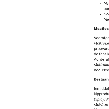
Mc
ee
Dea
Mea
Meatles
Voorafg
McKroke
proeven
de fans 
Achteraf
McKroke
heel Ned
Bestaan
Inmiddel
kipprodu
(Spicy) 
McWrap