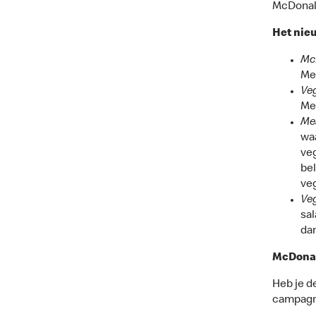
McDonald
Het nie
Mc
Mea
Ve
Me
Me
waa
veg
bel
veg
Ve
sal
dan
McDonal
Heb je d
campagne