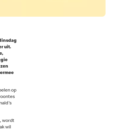
 dinsdag
 uit.
e,
ggie
ezen
iermee
pelen op
woontes
nald's
, wordt
ak wil