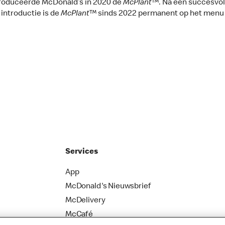
roduceerde McDonald’s in 2020 de
McPlant™
. Na een succesvol
e introductie is de
McPlant™
sinds 2022 permanent op het menu 
Services
App
McDonald's Nieuwsbrief
McDelivery
McCafé