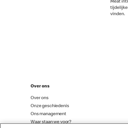
Meat int
tijdelijk
vinden.
Over ons
Over ons
Onze geschiedenis
Ons management
Waar staan we voor?