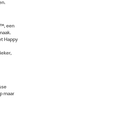
en.
t™, een
maak.
et Happy
ieker,
sse
ip maar