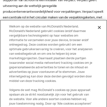
Supporter van Schoon is een initiatief van Verpact. Verpact geeft
uitvoering aan de wettelijk geregelde
producentenverantwoordelijkheid voor verpakkingen. Verpact speelt
een centrale rol in het circulair maken van de verpakkingsketen, met
als ideaal dat elke oude verpakking weer een nieuwe verpakking
Welkom op de website van McDonald’s Nederland.
wordt. Hiermee behouden we kostbare grondstoffen in de keten,
McDonald’s Nederland gebruikt cookies (en/of daarmee
verminderen we zwerfafval en microplastics en beperken we de
vergelijkbare technologieën) op haar websites om
informatie te verzamelen over jouw device, browser en/of
impact van verpakkingen op het milieu.
onlinegedrag. Deze cookies worden gebruikt om een
optimale gebruikerservaring te creëren, voor het analyseren
Onderdeel van Verpact zijn:
van websitegebruik en om ons te helpen bij onze
marketingprojecten. Daarnaast plaatsen derde partijen
Supporter van Schoon, om zwerfafval te voorkomen en aan te
(waaronder social media-netwerken) tracking cookies om je
pakken;
gepersonaliseerde advertenties te tonen en de inhoud en
Kennisinstituut Duurzaam Verpakken (KIDV), dat bedrijven helpt om
advertenties op jouw voorkeuren af te stemmen. Jouw
duurzame, onderbouwde verpakkingskeuzes te maken;
internetgedrag kan door deze derden gevolgd worden door
middel van deze tracking cookies.
Statiegeld Nederland, voor een efficiënte en effectieve uitvoering
van de statiegeldregeling.
Volgens de wet mag McDonald's cookies op jouw apparaat
opslaan als ze strikt noodzakelijk zijn voor het gebruik van
de website. Voor alle andere soorten cookies hebben wij
jouw toestemming nodig. Door op “Alle cookies accepteren”