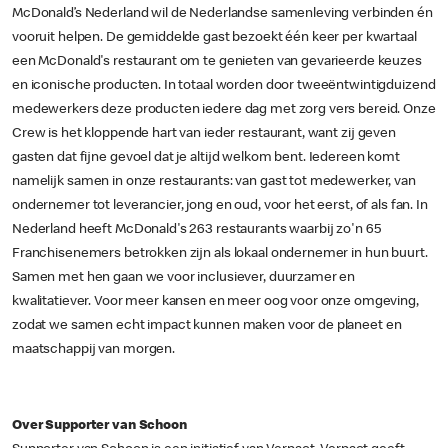
McDonald’s Nederland wil de Nederlandse samenleving verbinden én
vooruit helpen. De gemiddelde gast bezoekt één keer per kwartaal
een McDonald's restaurant om te genieten van gevarieerde keuzes
en iconische producten. In totaal worden door tweeëntwintigduizend
medewerkers deze producten iedere dag met zorg vers bereid. Onze
Crew is het kloppende hart van ieder restaurant, want zij geven
gasten dat fijne gevoel dat je altijd welkom bent. Iedereen komt
namelijk samen in onze restaurants: van gast tot medewerker, van
ondernemer tot leverancier, jong en oud, voor het eerst, of als fan. In
Nederland heeft McDonald's 263 restaurants waarbij zo'n 65
Franchisenemers betrokken zijn als lokaal ondernemer in hun buurt.
Samen met hen gaan we voor inclusiever, duurzamer en
kwalitatiever. Voor meer kansen en meer oog voor onze omgeving,
zodat we samen echt impact kunnen maken voor de planeet en
maatschappij van morgen.
Over Supporter van Schoon