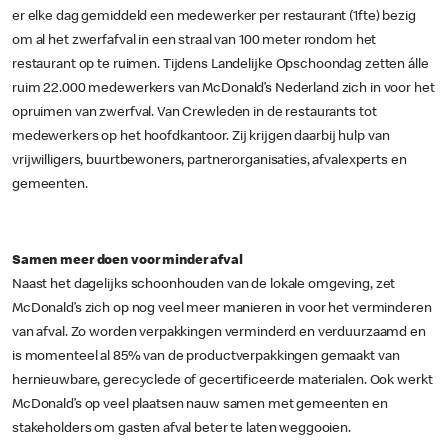
er elke dag gemiddeld een medewerker per restaurant (1fte) bezig
om al het zwerfafval in een straal van 100 meter rondom het
restaurant op te ruimen. Tijdens Landelijke Opschoondag zetten álle
ruim 22.000 medewerkers van McDonald’s Nederland zich in voor het
opruimen van zwerfval. Van Crewleden in de restaurants tot
medewerkers op het hoofdkantoor. Zij krijgen daarbij hulp van
vrijwilligers, buurtbewoners, partnerorganisaties, afvalexperts en
gemeenten.
Samen meer doen voor minder afval
Naast het dagelijks schoonhouden van de lokale omgeving, zet
McDonald’s zich op nog veel meer manieren in voor het verminderen
van afval. Zo worden verpakkingen verminderd en verduurzaamd en
is momenteel al 85% van de productverpakkingen gemaakt van
hernieuwbare, gerecyclede of gecertificeerde materialen. Ook werkt
McDonald’s op veel plaatsen nauw samen met gemeenten en
stakeholders om gasten afval beter te laten weggooien.