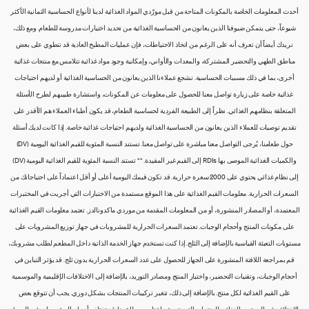
أحدث المعلومات الخاصة بالمكونات المتاحة من قبل مورّدي المواد الغذائية لدينا لأنواع الحساسية الثمانية الأكثر
شيوعاً، حتى يتمكن ضيوفنا الذين يعانون من الحساسية الغذائية من تحديد اختيارات مدروسة للطعام. ومع ذلك،
نريدك أيضاً أن تعرف أنه على الرغم من اتخاذ الاحتياطات، فإن عمليات المطبخ العادية قد تنطوي على بعض
مناطق الطهي والتحضير المشتركة، والمعدات والأواني، وإمكانية وجود مواد غذائية تتلامس مع منتجات غذائية
أخرى، بما في ذلك مسببات الحساسية. نشجع عملاءنا الذين يعانون من الحساسية الغذائية أو لديهم احتياجات
غذائية خاصة على زيارة تواصل معنا للحصول على معلومات عن المكونات، واستشارة طبيبهم لطرح الأسئلة
المتعلقة بنظامهم الغذائي. نظراً إلى الطبيعة الفردية لحساسية الطعام، قد يكون أطباء العملاء هم الأقدر على
تقديم توصيات للعملاء الذين يعانون من الحساسية الغذائية ولديهم احتياجات غذائية خاصة. إذا كانت لديك أسئلة
حول طعامنا، يُرجى التواصل معنا مباشرة على تواصل معنا. تستند النسبة المئوية للقيم الغذائية اليومية (DV)
والكميات الغذائية الموصى بها RDIs إلى القيم غير المقيدة. ** تستند النسبة المئوية للقيم الغذائية اليومية (DV)
إلى نظام غذائي يحتوي على 2000 سعرة حرارية. قد تكون قيمك اليومية أعلى أو أقل اعتماداً على احتياجاتك من
السعرات الحرارية. معلومات القيم الغذائية على هذا الموقع مستمدة من الاختبارات التي أجريت في المختبرات
المعتمدة، أو المصادر المنشورة، أو من المعلومات المقدمة من موردي ماكدونالدز. تعتمد معلومات القيم الغذائية
على مكونات المنتج وأحجام الوجبات. تعتمد السعرات الحرارية للمشروبات في جهاز توزيع المشروبات على
مستويات التعبئة القياسية بالإضافة إلى الثلج. إذا كنت تستخدم جهاز الخدمة الذاتية داخل المطعم لطلب مشروبك،
قم بمراجعة اللافتة المنشورة على الجهاز للحصول على عدد السعرات الحرارية بدون ثلج. قد يؤثر التباين في
أحجام الوجبات، وتقنيات التحضير، واختبار المنتج ومصادر التوريد، بالإضافة إلى الاختلافات الإقليمية والموسمية
على القيم الغذائية لكل منتج. بالإضافة إلى ذلك، تتغير تركيبات المنتجات بشكل دوري. يجب أن تتوقع بعض