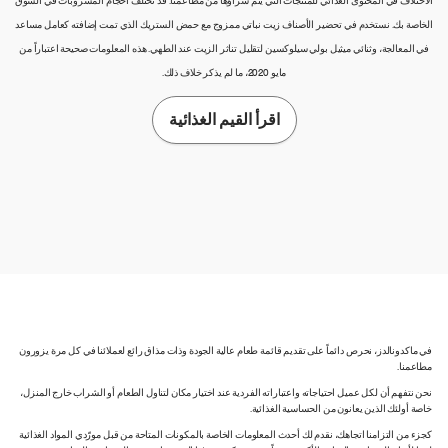
الاختلاف في المحتوى الغذائي للمنتجات التي يتم شراؤها من مطاعمنا. قد تختلف أحجام المشروبات في السوق
الخاصة بك. نستخدم في تحضير الأصناف زيت نباتي ممزوج مع حمض الستريك الذي تمت إضافته كعامل مساعد
في المعالجة، وثنائي ميثيل بولي سيلوكسين لتقليل تناثر الزيت عند الطهي. هذه المعلومات صحيحة اعتباراً من
مايو 2020، ما لم يذكر خلاف ذلك.
اقرأ القيم الغذائية
في ماكدونالدز، نحرص دائماً على تقديم قائمة طعام عالية الجودة وذات مذاق رائع لعملائنا في كل مرة يزورون
مطاعمنا.
نحن نتفهم أن لكل عميل احتياجاته واعتباراته الفردية عند اختيار مكان لتناول الطعام أو الشراب خارج المنزل،
خاصة أولئك الذين يعانون من الحساسية الغذائية.
كجزء من التزامنا اتجاهك، نقدم لك أحدث المعلومات الخاصة بالمكونات المتاحة من قبل مورّدي المواد الغذائية