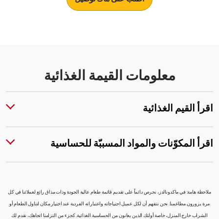
معلومات القيمة الغذائية
اقرأ القيم الغذائية
اقرأ المكوّنات والمواد المسببّة للحساسية
ملاحظة هامة: في ماكدونالدز، نحرص دائماً على تقديم قائمة طعام عالية الجودة وذات مذاق رائع لعملائنا في كل
مرة يزورون مطاعمنا. نحن نتفهم أن لكل عميل احتياجاته واعتباراته الفردية عند اختيار مكان لتناول الطعام أو
الشراب خارج المنزل، خاصة أولئك الذين يعانون من الحساسية الغذائية. كجزء من التزامنا اتجاهك، نقدم لك