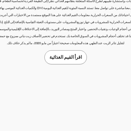
 واستشارة طبيبهم لطرح الأسئلة المتعلقة بنظامهم الغذائي. نظراً إلى الطبيعة الفردية لحساسية الطعام، قد 
 أقل اعتماداً على احتياجاتك من السعرات الحرارية. معلومات القيم الغذائية على هذا الموقع مستمدة من الاختبارات ا
د السعرات الحرارية للمشروبات في جهاز توزيع المشروبات على مستويات التعبئة القياسية بالإضافة إلى الثلج. 
حجام الوجبات، وتقنيات التحضير، واختبار المنتج ومصادر التوريد، بالإضافة إلى الاختلافات الإقليمية والموسمية
منا. قد تختلف أحجام المشروبات في السوق الخاصة بك. نستخدم في تحضير الأصناف زيت نباتي ممزوج مع حمض
لتقليل تناثر الزيت عند الطهي. هذه المعلومات صحيحة اعتباراً من مايو 2020، ما لم يذكر خلاف ذلك.
اقرأ القيم الغذائية