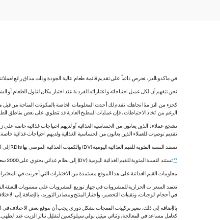
في ماكدونالدز، نحرص دائماً على تقديم قائمة طعام عالية الجودة وذات مذاق رائع لعملائ
نحن نتفهم أن لكل عميل احتياجاته واعتباراته الفردية عند اختيار مكان لتناول الطعام أو ا
كجزء من التزامنا اتجاهك، نقدم لك أحدث المعلومات الخاصة بالمكونات المتاحة من قبل مورّ
الرغم من اتخاذ الاحتياطات، فإن عمليات المطبخ العادية قد تنطوي على بعض مناطق الطه
نشجع عملاءنا الذين يعانون من الحساسية الغذائية أو لديهم احتياجات غذائية خاصة على زي
تقديم توصيات للعملاء الذين يعانون من الحساسية الغذائية ولديهم احتياجات غذائية خاصة
تستند النسبة المئوية للقيم الغذائية اليومية (DV) والكميات الغذائية الموصى بها RDIs إلى القيم غير المقيدة.
**
تستند النسبة المئوية للقيم الغذائية اليومية (DV) إلى نظام غذائي يحتوي على 2000 سعرة حرارية. قد تكون قيمك اليومية أعلى أو أقل اعتماداً على احتياجاتك من السعرات الحرارية.
معلومات القيم الغذائية على هذا الموقع مستمدة من الاختبارات التي أجريت في المختبرات
تعتمد السعرات الحرارية للمشروبات في جهاز توزيع المشروبات على مستويات التعبئة القي
في أحجام الوجبات، وتقنيات التحضير، واختبار المنتج ومصادر التوريد، بالإضافة إلى الاختلاف
بالإضافة إلى ذلك، تتغير تركيبات المنتجات بشكل دوري. يجب أن تتوقع بعض الاختلاف ف
كعامل مساعد في المعالجة، وثنائي ميثيل بولي سيلوكسين لتقليل تناثر الزيت عند الطهي. هذه المعلومات صحيح