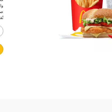
قط
وا
صل
تُ