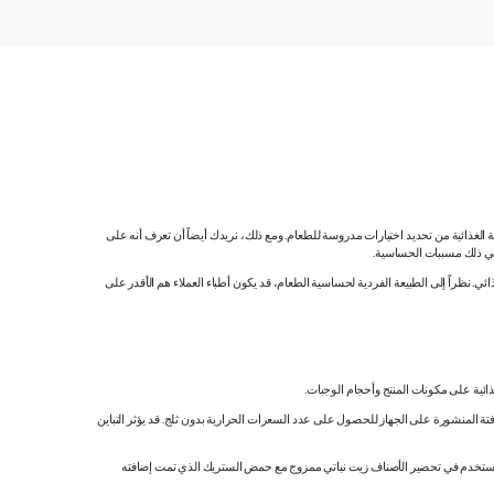
ية الغذائية من تحديد اختيارات مدروسة للطعام. ومع ذلك، نريدك أيضاً أن تعرف أنه على
 في ذلك مسببات الحساسية.
 نظراً إلى الطبيعة الفردية لحساسية الطعام، قد يكون أطباء العملاء هم الأقدر على
ائية على مكونات المنتج وأحجام الوجبات.
تة المنشورة على الجهاز للحصول على عدد السعرات الحرارية بدون ثلج. قد يؤثر التباين
ك. نستخدم في تحضير الأصناف زيت نباتي ممزوج مع حمض الستريك الذي تمت إضافته