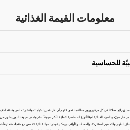
معلومات القيمة الغذائية
ببّة للحساسية
اق رائع لعملائنا في كل مرة يزورون مطاعمنا. نحن نتفهم أن لكل عميل احتياجاته واعتباراته الفردية عند اختي
ن قبل مورّدي المواد الغذائية لدينا لأنواع الحساسية الثمانية الأكثر شيوعاً، حتى يتمكن ضيوفنا الذين يعانون
طق الطهي والتحضير المشتركة، والمعدات والأواني، وإمكانية وجود مواد غذائية تتلامس مع منتجات غذائية أخر