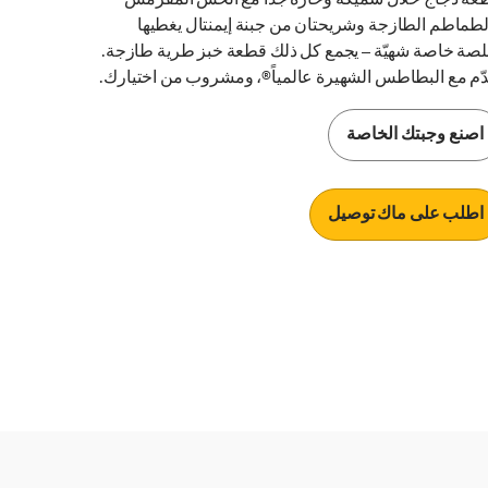
عة دجاج حلال سميكة وحارة جداً مع الخس المقرمش
لطماطم الطازجة وشريحتان من جبنة إيمنتال يغطيها
صة خاصة شهيّة – يجمع كل ذلك قطعة خبز طرية طازجة.
قدّم مع البطاطس الشهيرة عالمياً®، ومشروب من اختيارك.
اصنع وجبتك الخاصة
اطلب على ماك توصيل