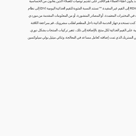
يكون أطباء العملاء هم الأقدر على تقديم توصيات للعملاء الذين يعانون من الحساسية
الغذائية ولديهم احتياجات غذائية خاصة. إذا كانت لديك أسئلة حول طعامنا، يُرجى التواصل معنا مباشرة على تواصل معنا. تستند النسبة المئوية للقيم الغذائية اليومية (DV) والكميات الغذائية الموصى بها RDIs إلى القيم غير المقيدة. ** تستند النسبة المئوية للقيم الغذائية اليومية (DV) إلى نظام
لتي أجريت في المختبرات المعتمدة، أو المصادر المنشورة، أو من المعلومات المقدمة من موردي
إذا كنت تستخدم جهاز الخدمة الذاتية داخل المطعم لطلب مشروبك، قم بمراجعة اللافتة
 على القيم الغذائية لكل منتج. بالإضافة إلى ذلك، تتغير تركيبات المنتجات بشكل دوري.
 الستريك الذي تمت إضافته كعامل مساعد في المعالجة، وثنائي ميثيل بولي سيلوكسين