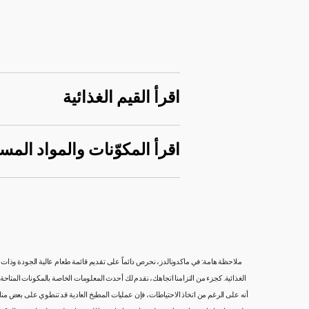
اقرأ القيم الغذائية
اقرأ المكوّنات والمواد المس
ملاحظة هامة: في ماكدونالدز، نحرص دائماً على تقديم قائمة طعام عالية الجودة وذات مذ
الغذائية. كجزء من التزامنا اتجاهك، نقدم لك أحدث المعلومات الخاصة بالمكونات المتاحة م
أنه على الرغم من اتخاذ الاحتياطات، فإن عمليات المطبخ العادية قد تنطوي على بعض منا