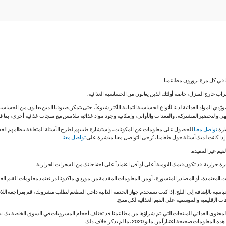
نا في كل مرة يزورون مطاعمنا.
لشراب خارج المنزل، خاصة أولئك الذين يعانون من الحساسية الغذائية.
دي المواد الغذائية لدينا لأنواع الحساسية الثمانية الأكثر شيوعاً، حتى يتمكن ضيوفنا الذين يعانون من الحساس
ي والتحضير المشتركة، والمعدات والأواني، وإمكانية وجود مواد غذائية تتلامس مع منتجات غذائية أخرى، بما
ارة
تواصل معنا
للحصول على معلومات عن المكونات، واستشارة طبيبهم لطرح الأسئلة المتعلقة بنظامهم الغذائي.
. إذا كانت لديك أسئلة حول طعامنا، يُرجى التواصل معنا مباشرة على
تواصل معنا
.
 المعتمدة، أو المصادر المنشورة، أو من المعلومات المقدمة من موردي ماكدونالدز. تعتمد معلومات القيم الغذ
اسية بالإضافة إلى الثلج. إذا كنت تستخدم جهاز الخدمة الذاتية داخل المطعم لطلب مشروبك، قم بمراجعة اللاف
ات الإقليمية والموسمية على القيم الغذائية لكل منتج.
ي المحتوى الغذائي للمنتجات التي يتم شراؤها من مطاعمنا. قد تختلف أحجام المشروبات في السوق الخاصة ب
ة اعتباراً من مايو 2020، ما لم يذكر خلاف ذلك.