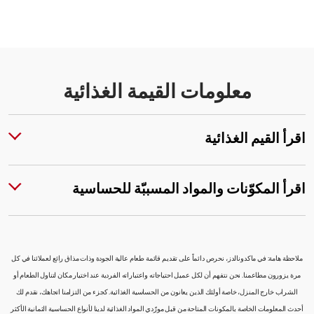
معلومات القيمة الغذائية
اقرأ القيم الغذائية
اقرأ المكوّنات والمواد المسببّة للحساسية
ملاحظة هامة: في ماكدونالدز، نحرص دائماً على تقديم قائمة طعام عالية الجودة وذات مذاق رائع لعملائنا في كل
مرة يزورون مطاعمنا. نحن نتفهم أن لكل عميل احتياجاته واعتباراته الفردية عند اختيار مكان لتناول الطعام أو
الشراب خارج المنزل، خاصة أولئك الذين يعانون من الحساسية الغذائية. كجزء من التزامنا اتجاهك، نقدم لك
أحدث المعلومات الخاصة بالمكونات المتاحة من قبل مورّدي المواد الغذائية لدينا لأنواع الحساسية الثمانية الأكثر