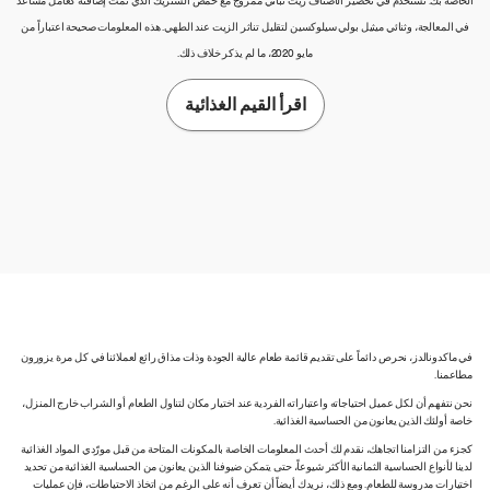
الخاصة بك. نستخدم في تحضير الأصناف زيت نباتي ممزوج مع حمض الستريك الذي تمت إضافته كعامل مساعد
في المعالجة، وثنائي ميثيل بولي سيلوكسين لتقليل تناثر الزيت عند الطهي. هذه المعلومات صحيحة اعتباراً من
مايو 2020، ما لم يذكر خلاف ذلك.
اقرأ القيم الغذائية
في ماكدونالدز، نحرص دائماً على تقديم قائمة طعام عالية الجودة وذات مذاق رائع لعملائنا في كل مرة يزورون
مطاعمنا.
نحن نتفهم أن لكل عميل احتياجاته واعتباراته الفردية عند اختيار مكان لتناول الطعام أو الشراب خارج المنزل،
خاصة أولئك الذين يعانون من الحساسية الغذائية.
كجزء من التزامنا اتجاهك، نقدم لك أحدث المعلومات الخاصة بالمكونات المتاحة من قبل مورّدي المواد الغذائية
لدينا لأنواع الحساسية الثمانية الأكثر شيوعاً، حتى يتمكن ضيوفنا الذين يعانون من الحساسية الغذائية من تحديد
اختيارات مدروسة للطعام. ومع ذلك، نريدك أيضاً أن تعرف أنه على الرغم من اتخاذ الاحتياطات، فإن عمليات