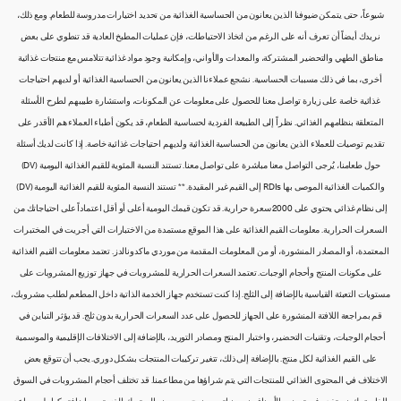
شيوعاً، حتى يتمكن ضيوفنا الذين يعانون من الحساسية الغذائية من تحديد اختيارات مدروسة للطعام. ومع ذلك،
نريدك أيضاً أن تعرف أنه على الرغم من اتخاذ الاحتياطات، فإن عمليات المطبخ العادية قد تنطوي على بعض
مناطق الطهي والتحضير المشتركة، والمعدات والأواني، وإمكانية وجود مواد غذائية تتلامس مع منتجات غذائية
أخرى، بما في ذلك مسببات الحساسية. نشجع عملاءنا الذين يعانون من الحساسية الغذائية أو لديهم احتياجات
غذائية خاصة على زيارة تواصل معنا للحصول على معلومات عن المكونات، واستشارة طبيبهم لطرح الأسئلة
المتعلقة بنظامهم الغذائي. نظراً إلى الطبيعة الفردية لحساسية الطعام، قد يكون أطباء العملاء هم الأقدر على
تقديم توصيات للعملاء الذين يعانون من الحساسية الغذائية ولديهم احتياجات غذائية خاصة. إذا كانت لديك أسئلة
حول طعامنا، يُرجى التواصل معنا مباشرة على تواصل معنا. تستند النسبة المئوية للقيم الغذائية اليومية (DV)
والكميات الغذائية الموصى بها RDIs إلى القيم غير المقيدة. ** تستند النسبة المئوية للقيم الغذائية اليومية (DV)
إلى نظام غذائي يحتوي على 2000 سعرة حرارية. قد تكون قيمك اليومية أعلى أو أقل اعتماداً على احتياجاتك من
السعرات الحرارية. معلومات القيم الغذائية على هذا الموقع مستمدة من الاختبارات التي أجريت في المختبرات
المعتمدة، أو المصادر المنشورة، أو من المعلومات المقدمة من موردي ماكدونالدز. تعتمد معلومات القيم الغذائية
على مكونات المنتج وأحجام الوجبات. تعتمد السعرات الحرارية للمشروبات في جهاز توزيع المشروبات على
مستويات التعبئة القياسية بالإضافة إلى الثلج. إذا كنت تستخدم جهاز الخدمة الذاتية داخل المطعم لطلب مشروبك،
قم بمراجعة اللافتة المنشورة على الجهاز للحصول على عدد السعرات الحرارية بدون ثلج. قد يؤثر التباين في
أحجام الوجبات، وتقنيات التحضير، واختبار المنتج ومصادر التوريد، بالإضافة إلى الاختلافات الإقليمية والموسمية
على القيم الغذائية لكل منتج. بالإضافة إلى ذلك، تتغير تركيبات المنتجات بشكل دوري. يجب أن تتوقع بعض
الاختلاف في المحتوى الغذائي للمنتجات التي يتم شراؤها من مطاعمنا. قد تختلف أحجام المشروبات في السوق