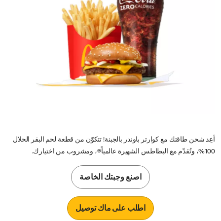
أعِد شحن طاقتك مع كوارتر باوندر بالجبنة! تتكوّن من قطعة لحم البقر الحلال
100%، وتُقدّم مع البطاطس الشهيرة عالمياً®، ومشروب من اختيارك.
اصنع وجبتك الخاصة
اطلب على ماك توصيل