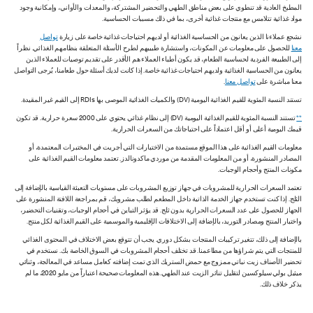
المطبخ العادية قد تنطوي على بعض مناطق الطهي والتحضير المشتركة، والمعدات والأواني، وإمكانية وجود
مواد غذائية تتلامس مع منتجات غذائية أخرى، بما في ذلك مسببات الحساسية.
نشجع عملاءنا الذين يعانون من الحساسية الغذائية أو لديهم احتياجات غذائية خاصة على زيارة
تواصل
معنا
للحصول على معلومات عن المكونات، واستشارة طبيبهم لطرح الأسئلة المتعلقة بنظامهم الغذائي. نظراً
إلى الطبيعة الفردية لحساسية الطعام، قد يكون أطباء العملاء هم الأقدر على تقديم توصيات للعملاء الذين
يعانون من الحساسية الغذائية ولديهم احتياجات غذائية خاصة. إذا كانت لديك أسئلة حول طعامنا، يُرجى التواصل
معنا مباشرة على
تواصل معنا
.
تستند النسبة المئوية للقيم الغذائية اليومية (DV) والكميات الغذائية الموصى بها RDIs إلى القيم غير المقيدة.
**
تستند النسبة المئوية للقيم الغذائية اليومية (DV) إلى نظام غذائي يحتوي على 2000 سعرة حرارية. قد تكون
قيمك اليومية أعلى أو أقل اعتماداً على احتياجاتك من السعرات الحرارية.
معلومات القيم الغذائية على هذا الموقع مستمدة من الاختبارات التي أجريت في المختبرات المعتمدة، أو
المصادر المنشورة، أو من المعلومات المقدمة من موردي ماكدونالدز. تعتمد معلومات القيم الغذائية على
مكونات المنتج وأحجام الوجبات.
تعتمد السعرات الحرارية للمشروبات في جهاز توزيع المشروبات على مستويات التعبئة القياسية بالإضافة إلى
الثلج. إذا كنت تستخدم جهاز الخدمة الذاتية داخل المطعم لطلب مشروبك، قم بمراجعة اللافتة المنشورة على
الجهاز للحصول على عدد السعرات الحرارية بدون ثلج. قد يؤثر التباين في أحجام الوجبات، وتقنيات التحضير،
واختبار المنتج ومصادر التوريد، بالإضافة إلى الاختلافات الإقليمية والموسمية على القيم الغذائية لكل منتج.
بالإضافة إلى ذلك، تتغير تركيبات المنتجات بشكل دوري. يجب أن تتوقع بعض الاختلاف في المحتوى الغذائي
للمنتجات التي يتم شراؤها من مطاعمنا. قد تختلف أحجام المشروبات في السوق الخاصة بك. نستخدم في
تحضير الأصناف زيت نباتي ممزوج مع حمض الستريك الذي تمت إضافته كعامل مساعد في المعالجة، وثنائي
ميثيل بولي سيلوكسين لتقليل تناثر الزيت عند الطهي. هذه المعلومات صحيحة اعتباراً من مايو 2020، ما لم
يذكر خلاف ذلك.