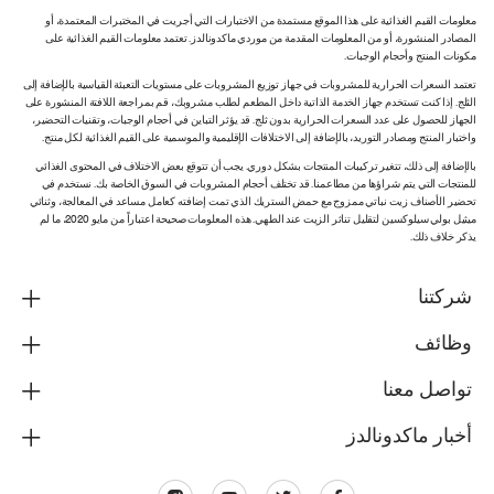
معلومات القيم الغذائية على هذا الموقع مستمدة من الاختبارات التي أجريت في المختبرات المعتمدة، أو
المصادر المنشورة، أو من المعلومات المقدمة من موردي ماكدونالدز. تعتمد معلومات القيم الغذائية على
مكونات المنتج وأحجام الوجبات.
تعتمد السعرات الحرارية للمشروبات في جهاز توزيع المشروبات على مستويات التعبئة القياسية بالإضافة إلى
الثلج. إذا كنت تستخدم جهاز الخدمة الذاتية داخل المطعم لطلب مشروبك، قم بمراجعة اللافتة المنشورة على
الجهاز للحصول على عدد السعرات الحرارية بدون ثلج. قد يؤثر التباين في أحجام الوجبات، وتقنيات التحضير،
واختبار المنتج ومصادر التوريد، بالإضافة إلى الاختلافات الإقليمية والموسمية على القيم الغذائية لكل منتج.
بالإضافة إلى ذلك، تتغير تركيبات المنتجات بشكل دوري. يجب أن تتوقع بعض الاختلاف في المحتوى الغذائي
للمنتجات التي يتم شراؤها من مطاعمنا. قد تختلف أحجام المشروبات في السوق الخاصة بك. نستخدم في
تحضير الأصناف زيت نباتي ممزوج مع حمض الستريك الذي تمت إضافته كعامل مساعد في المعالجة، وثنائي
ميثيل بولي سيلوكسين لتقليل تناثر الزيت عند الطهي. هذه المعلومات صحيحة اعتباراً من مايو 2020، ما لم
يذكر خلاف ذلك.
شركتنا
وظائف
تواصل معنا
أخبار ماكدونالدز