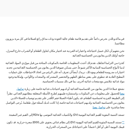
في ماكدونالدز، نحرص دائماً على تقديم قائمة طعام عالية الجودة وذات مذاق رائع لعملائنا في كل مرة يزورون
مطاعمنا.
نحن نتفهم أن لكل عميل احتياجاته واعتباراته الفردية عند اختيار مكان لتناول الطعام أو الشراب خارج المنزل،
خاصة أولئك الذين يعانون من الحساسية الغذائية.
كجزء من التزامنا اتجاهك، نقدم لك أحدث المعلومات الخاصة بالمكونات المتاحة من قبل مورّدي المواد الغذائية
لدينا لأنواع الحساسية الثمانية الأكثر شيوعاً، حتى يتمكن ضيوفنا الذين يعانون من الحساسية الغذائية من تحديد
اختيارات مدروسة للطعام. ومع ذلك، نريدك أيضاً أن تعرف أنه على الرغم من اتخاذ الاحتياطات، فإن عمليات
المطبخ العادية قد تنطوي على بعض مناطق الطهي والتحضير المشتركة، والمعدات والأواني، وإمكانية وجود
مواد غذائية تتلامس مع منتجات غذائية أخرى، بما في ذلك مسببات الحساسية.
نشجع عملاءنا الذين يعانون من الحساسية الغذائية أو لديهم احتياجات غذائية خاصة على زيارة
تواصل
معنا
للحصول على معلومات عن المكونات، واستشارة طبيبهم لطرح الأسئلة المتعلقة بنظامهم الغذائي. نظراً
إلى الطبيعة الفردية لحساسية الطعام، قد يكون أطباء العملاء هم الأقدر على تقديم توصيات للعملاء الذين
يعانون من الحساسية الغذائية ولديهم احتياجات غذائية خاصة. إذا كانت لديك أسئلة حول طعامنا، يُرجى التواصل
معنا مباشرة على
تواصل معنا
.
تستند النسبة المئوية للقيم الغذائية اليومية (DV) والكميات الغذائية الموصى بها RDIs إلى القيم غير المقيدة.
**
تستند النسبة المئوية للقيم الغذائية اليومية (DV) إلى نظام غذائي يحتوي على 2000 سعرة حرارية. قد تكون
قيمك اليومية أعلى أو أقل اعتماداً على احتياجاتك من السعرات الحرارية.