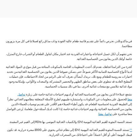
في ماكدونالدز، نحرص دائماً على تقديم قائمة طعام عالية الجودة وذات مذاق رائع لعملائنا في كل مرة يزورون
مطاعمنا.
نحن نتفهم أن لكل عميل احتياجاته واعتباراته الفردية عند اختيار مكان لتناول الطعام أو الشراب خارج المنزل،
خاصة أولئك الذين يعانون من الحساسية الغذائية.
كجزء من التزامنا اتجاهك، نقدم لك أحدث المعلومات الخاصة بالمكونات المتاحة من قبل مورّدي المواد الغذائية
لدينا لأنواع الحساسية الثمانية الأكثر شيوعاً، حتى يتمكن ضيوفنا الذين يعانون من الحساسية الغذائية من تحديد
اختيارات مدروسة للطعام. ومع ذلك، نريدك أيضاً أن تعرف أنه على الرغم من اتخاذ الاحتياطات، فإن عمليات
المطبخ العادية قد تنطوي على بعض مناطق الطهي والتحضير المشتركة، والمعدات والأواني، وإمكانية وجود
مواد غذائية تتلامس مع منتجات غذائية أخرى، بما في ذلك مسببات الحساسية.
نشجع عملاءنا الذين يعانون من الحساسية الغذائية أو لديهم احتياجات غذائية خاصة على زيارة
تواصل
معنا
للحصول على معلومات عن المكونات، واستشارة طبيبهم لطرح الأسئلة المتعلقة بنظامهم الغذائي. نظراً
إلى الطبيعة الفردية لحساسية الطعام، قد يكون أطباء العملاء هم الأقدر على تقديم توصيات للعملاء الذين
يعانون من الحساسية الغذائية ولديهم احتياجات غذائية خاصة. إذا كانت لديك أسئلة حول طعامنا، يُرجى التواصل
معنا مباشرة على
تواصل معنا
.
تستند النسبة المئوية للقيم الغذائية اليومية (DV) والكميات الغذائية الموصى بها RDIs إلى القيم غير المقيدة.
**
تستند النسبة المئوية للقيم الغذائية اليومية (DV) إلى نظام غذائي يحتوي على 2000 سعرة حرارية. قد تكون
قيمك اليومية أعلى أو أقل اعتماداً على احتياجاتك من السعرات الحرارية.