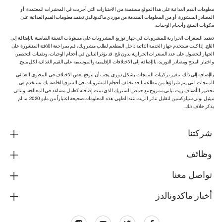
معلومات القيم الغذائية على هذا الموقع مستمدة من الاختبارات التي أجريت في المختبرات المعتمدة، أو
المصادر المنشورة، أو من المعلومات المقدمة من موردي ماكدونالدز. تعتمد معلومات القيم الغذائية على
مكونات المنتج وأحجام الوجبات.
تعتمد السعرات الحرارية للمشروبات في جهاز توزيع المشروبات على مستويات التعبئة القياسية بالإضافة إلى
الثلج. إذا كنت تستخدم جهاز الخدمة الذاتية داخل المطعم لطلب مشروبك، قم بمراجعة اللافتة المنشورة على
الجهاز للحصول على عدد السعرات الحرارية بدون ثلج. قد يؤثر التباين في أحجام الوجبات، وتقنيات التحضير،
واختبار المنتج ومصادر التوريد، بالإضافة إلى الاختلافات الإقليمية والموسمية على القيم الغذائية لكل منتج.
بالإضافة إلى ذلك، تتغير تركيبات المنتجات بشكل دوري. يجب أن تتوقع بعض الاختلاف في المحتوى الغذائي
للمنتجات التي يتم شراؤها من مطاعمنا. قد تختلف أحجام المشروبات في السوق الخاصة بك. نستخدم في
تحضير الأصناف زيت نباتي ممزوج مع حمض الستريك الذي تمت إضافته كعامل مساعد في المعالجة، وثنائي
ميثيل بولي سيلوكسين لتقليل تناثر الزيت عند الطهي. هذه المعلومات صحيحة اعتباراً من مايو 2020، ما لم
يذكر خلاف ذلك.
شركتنا
وظائف
تواصل معنا
أخبار ماكدونالدز