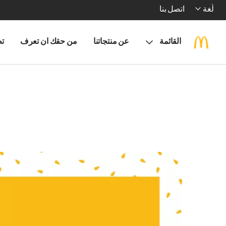
لُغة
اتصل بنا
القائمة
عن منتجاتنا
من حقك ان تعرف
تط