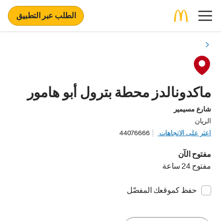
الطلب عبر التطبيق
ماكدونالدز محطة بترول أبو هامور
شارع مسيمير
الريان
اعثر على الاتجاهات
44076666
مفتوح الآن
مفتوح 24 ساعة
حفظ كموقعك المفضّل