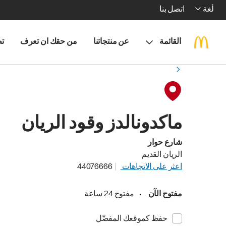
لُغة
اتصل بنا
القائمة
عن منتجاتنا
من حقك ان تعرف
تط
ماكدونالدز وقود الريان
شارع حوار
الريان القديم
اعثر على الاتجاهات
44076666
مفتوح الآن
•
مفتوح 24 ساعة
حفظ كموقعك المفضّل