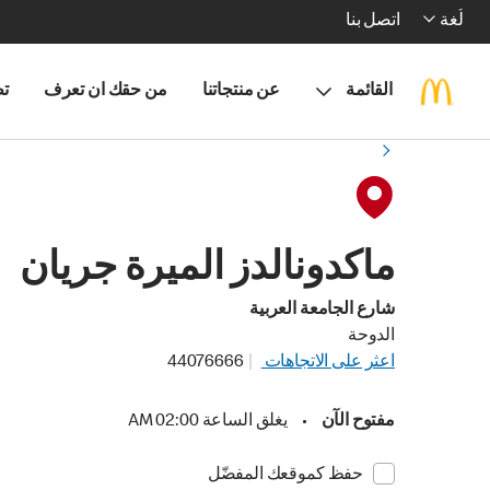
لُغة
اتصل بنا
القائمة
عن منتجاتنا
من حقك ان تعرف
تط
ماكدونالدز الميرة جريان
شارع الجامعة العربية
الدوحة
اعثر على الاتجاهات
44076666
مفتوح الآن
•
يغلق الساعة 02:00 AM
حفظ كموقعك المفضّل