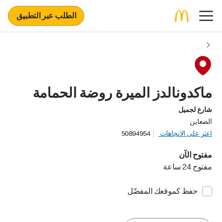
الطلب عبر التطبيق
ماكدونالدز الميرة روضة الحمامة
شارع لجميل
الضعاين
اعثر على الاتجاهات
50894954
مفتوح الآن
مفتوح 24 ساعة
حفظ كموقعك المفضّل