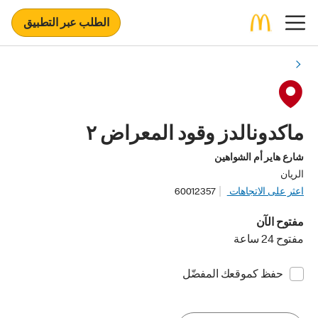
الطلب عبر التطبيق
ماكدونالدز وقود المعراض ٢
شارع هاير أم الشواهين
الريان
اعثر على الاتجاهات
60012357
مفتوح الآن
مفتوح 24 ساعة
حفظ كموقعك المفضّل