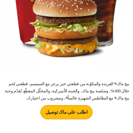
بيج ماك® الفريدة والمكوّنة من قطعتي خبز برجر مع السمسم، قطعتي لحم
حلال 100%، وصلصة بيج ماك، والجبنة الأميركية، والمخلّل المقطّع. تُقدّم وجبة
بيج ماك® مع البطاطس الشهيرة عالمياً®، ومشروب من اختيارك.
اطلب على ماك توصيل