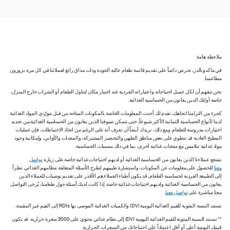
ملاحظة هامة:
في ماكدونالدز، نحرص دائماً على تقديم قائمة طعام عالية الجودة وذات مذاق رائع لعملائنا في كل مرة يزورون
مطاعمنا.
نحن نتفهم أن لكل عميل احتياجاته واعتباراته الفردية عند اختيار مكان لتناول الطعام أو الشراب خارج المنزل،
خاصة أولئك الذين يعانون من الحساسية الغذائية.
كجزء من التزامنا اتجاهك، نقدم لك أحدث المعلومات الخاصة بالمكونات المتاحة من قبل مورّدي المواد الغذائية
لدينا لأنواع الحساسية الثمانية الأكثر شيوعاً، حتى يتمكن ضيوفنا الذين يعانون من الحساسية الغذائية من تحديد
اختيارات مدروسة للطعام. ومع ذلك، نريدك أيضاً أن تعرف أنه على الرغم من اتخاذ الاحتياطات، فإن عمليات
المطبخ العادية قد تنطوي على بعض مناطق الطهي والتحضير المشتركة، والمعدات والأواني، وإمكانية وجود
مواد غذائية تتلامس مع منتجات غذائية أخرى، بما في ذلك مسببات الحساسية.
نشجع عملاءنا الذين يعانون من الحساسية الغذائية أو لديهم احتياجات غذائية خاصة على زيارة
تواصل
معنا
للحصول على معلومات عن المكونات، واستشارة طبيبهم لطرح الأسئلة المتعلقة بنظامهم الغذائي. نظراً
إلى الطبيعة الفردية لحساسية الطعام، قد يكون أطباء العملاء هم الأقدر على تقديم توصيات للعملاء الذين
يعانون من الحساسية الغذائية ولديهم احتياجات غذائية خاصة. إذا كانت لديك أسئلة حول طعامنا، يُرجى التواصل
معنا مباشرة على
تواصل معنا
.
تستند النسبة المئوية للقيم الغذائية اليومية (DV) والكميات الغذائية الموصى بها RDIs إلى القيم غير المقيدة.
** تستند النسبة المئوية للقيم الغذائية اليومية (DV) إلى نظام غذائي يحتوي على 2000 سعرة حرارية. قد تكون
قيمك اليومية أعلى أو أقل اعتماداً على احتياجاتك من السعرات الحرارية.