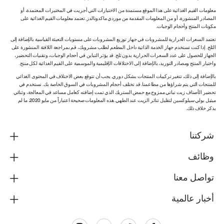
معلومات القيم الغذائية على هذا الموقع مستمدة من الاختبارات التي أجريت في المختبرات المعتمدة، أو
المصادر المنشورة، أو من المعلومات المقدمة من موردي ماكدونالدز. تعتمد معلومات القيم الغذائية على
مكونات المنتج وأحجام الوجبات.
تعتمد السعرات الحرارية للمشروبات في جهاز توزيع المشروبات على مستويات التعبئة القياسية بالإضافة إلى
الثلج. إذا كنت تستخدم جهاز الخدمة الذاتية داخل المطعم لطلب مشروبك، قم بمراجعة اللافتة المنشورة على
الجهاز للحصول على عدد السعرات الحرارية بدون ثلج. قد يؤثر التباين في أحجام الوجبات، وتقنيات التحضير،
واختبار المنتج ومصادر التوريد، بالإضافة إلى الاختلافات الإقليمية والموسمية على القيم الغذائية لكل منتج.
بالإضافة إلى ذلك، تتغير تركيبات المنتجات بشكل دوري. يجب أن تتوقع بعض الاختلاف في المحتوى الغذائي
للمنتجات التي يتم شراؤها من مطاعمنا. قد تختلف أحجام المشروبات في السوق الخاصة بك. نستخدم في
تحضير الأصناف زيت نباتي ممزوج مع حمض الستريك الذي تمت إضافته كعامل مساعد في المعالجة، وثنائي
ميثيل بولي سيلوكسين لتقليل تناثر الزيت عند الطهي. هذه المعلومات صحيحة اعتباراً من مايو 2020، ما لم
يذكر خلاف ذلك.
شركتنا
وظائف
تواصل معنا
أخبار عالمية