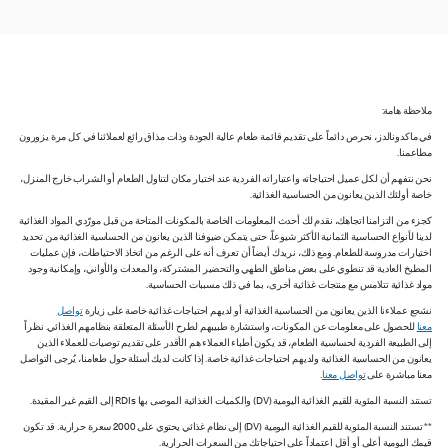
ملاحظة هامة:
في ماكدونالدز، نحرص دائماً على تقديم قائمة طعام عالية الجودة وذات مذاق رائع لعملائنا في كل مرة يزورون
مطاعمنا.
نحن نتفهم أن لكل عميل احتياجاته واعتباراته الفردية عند اختيار مكان لتناول الطعام أو الشراب خارج المنزل،
خاصة أولئك الذين يعانون من الحساسية الغذائية.
كجزء من التزامنا اتجاهك، نقدم لك أحدث المعلومات الخاصة بالمكونات المتاحة من قبل مورّدي المواد الغذائية
لدينا لأنواع الحساسية الثمانية الأكثر شيوعاً، حتى يتمكن ضيوفنا الذين يعانون من الحساسية الغذائية من تحديد
اختيارات مدروسة للطعام. ومع ذلك، نريدك أيضاً أن تعرف أنه على الرغم من اتخاذ الاحتياطات، فإن عمليات
المطبخ العادية قد تنطوي على بعض مناطق الطهي والتحضير المشتركة، والمعدات والأواني، وإمكانية وجود
مواد غذائية تتلامس مع منتجات غذائية أخرى، بما في ذلك مسببات الحساسية.
نشجع عملاءنا الذين يعانون من الحساسية الغذائية أو لديهم احتياجات غذائية خاصة على زيارة
تواصل
معنا
للحصول على معلومات عن المكونات، واستشارة طبيبهم لطرح الأسئلة المتعلقة بنظامهم الغذائي. نظراً
إلى الطبيعة الفردية لحساسية الطعام، قد يكون أطباء العملاء هم الأقدر على تقديم توصيات للعملاء الذين
يعانون من الحساسية الغذائية ولديهم احتياجات غذائية خاصة. إذا كانت لديك أسئلة حول طعامنا، يُرجى التواصل
معنا مباشرة على
تواصل معنا
.
تستند النسبة المئوية للقيم الغذائية اليومية (DV) والكميات الغذائية الموصى بها RDIs إلى القيم غير المقيدة.
** تستند النسبة المئوية للقيم الغذائية اليومية (DV) إلى نظام غذائي يحتوي على 2000 سعرة حرارية. قد تكون
قيمك اليومية أعلى أو أقل اعتماداً على احتياجاتك من السعرات الحرارية.