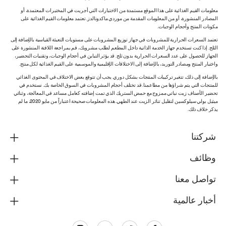
معلومات القيم الغذائية على هذا الموقع مستمدة من الاختبارات التي أجريت في المختبرات المعتمدة، أو
المصادر المنشورة، أو من المعلومات المقدمة من موردي ماكدونالدز. تعتمد معلومات القيم الغذائية على
مكونات المنتج وأحجام الوجبات.
تعتمد السعرات الحرارية للمشروبات في جهاز توزيع المشروبات على مستويات التعبئة القياسية بالإضافة إلى
الثلج. إذا كنت تستخدم جهاز الخدمة الذاتية داخل المطعم لطلب مشروبك، قم بمراجعة اللافتة المنشورة على
الجهاز للحصول على عدد السعرات الحرارية بدون ثلج. قد يؤثر التباين في أحجام الوجبات، وتقنيات التحضير،
واختبار المنتج ومصادر التوريد، بالإضافة إلى الاختلافات الإقليمية والموسمية على القيم الغذائية لكل منتج.
بالإضافة إلى ذلك، تتغير تركيبات المنتجات بشكل دوري. يجب أن تتوقع بعض الاختلاف في المحتوى الغذائي
للمنتجات التي يتم شراؤها من مطاعمنا. قد تختلف أحجام المشروبات في السوق الخاصة بك. نستخدم في
تحضير الأصناف زيت نباتي ممزوج مع حمض الستريك الذي تمت إضافته كعامل مساعد في المعالجة، وثنائي
ميثيل بولي سيلوكسين لتقليل تناثر الزيت عند الطهي. هذه المعلومات صحيحة اعتباراً من مايو 2020، ما لم
يذكر خلاف ذلك.
شركتنا
وظائف
تواصل معنا
أخبار عالمية