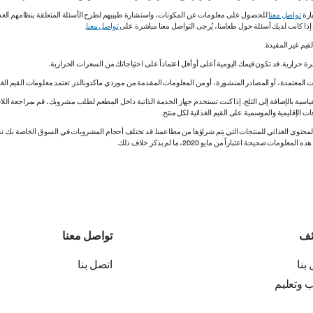
ارة
تواصل معنا
للحصول على معلومات عن المكونات، واستشارة طبيبهم لطرح الأسئلة المتعلقة بنظامهم الغذائي.
. إذا كانت لديك أسئلة حول طعامنا، يُرجى التواصل معنا مباشرة على
تواصل معنا
.
 المعتمدة، أو المصادر المنشورة، أو من المعلومات المقدمة من موردي ماكدونالدز. تعتمد معلومات القيم الغذ
اسية بالإضافة إلى الثلج. إذا كنت تستخدم جهاز الخدمة الذاتية داخل المطعم لطلب مشروبك، قم بمراجعة اللاف
ات الإقليمية والموسمية على القيم الغذائية لكل منتج.
ي المحتوى الغذائي للمنتجات التي يتم شراؤها من مطاعمنا. قد تختلف أحجام المشروبات في السوق الخاصة ب
ة اعتباراً من مايو 2020، ما لم يذكر خلاف ذلك.
ئف
تواصل معنا
بنا
اتصل بنا
ب وتعليم