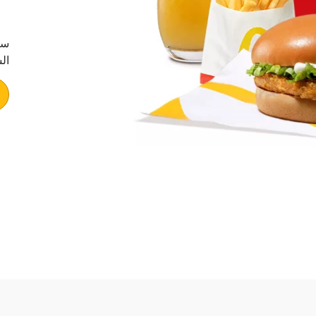
سن
ال