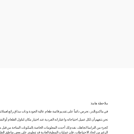
ملاحظة هامة:
في ماكدونالدز، نحرص دائماً على تقديم قائمة طعام عالية الجودة وذات مذاق رائع لعملائ
نحن نتفهم أن لكل عميل احتياجاته واعتباراته الفردية عند اختيار مكان لتناول الطعام أو ا
كجزء من التزامنا اتجاهك، نقدم لك أحدث المعلومات الخاصة بالمكونات المتاحة من قبل مورّ
الرغم من اتخاذ الاحتياطات، فإن عمليات المطبخ العادية قد تنطوي على بعض مناطق الطه