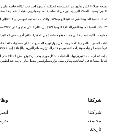
نشجع عملاءنا الذين يعانون من الحساسية الغذائية أو لديهم احتياجات غذائية خاصة على زي
تقديم توصيات للعملاء الذين يعانون من الحساسية الغذائية ولديهم احتياجات غذائية خاصة
تستند النسبة المئوية للقيم الغذائية اليومية (DV) والكميات الغذائية الموصى بها RDIs إلى القيم غير المقيدة.
** تستند النسبة المئوية للقيم الغذائية اليومية (DV) إلى نظام غذائي يحتوي على 2000 سعرة حرارية. قد تكون قيمك اليومية أعلى أو أقل اعتماداً على احتياجاتك من السعرات الحرارية.
معلومات القيم الغذائية على هذا الموقع مستمدة من الاختبارات التي أجريت في المختبرات
تعتمد السعرات الحرارية للمشروبات في جهاز توزيع المشروبات على مستويات التعبئة القي
في أحجام الوجبات، وتقنيات التحضير، واختبار المنتج ومصادر التوريد، بالإضافة إلى الاختلاف
بالإضافة إلى ذلك، تتغير تركيبات المنتجات بشكل دوري. يجب أن تتوقع بعض الاختلاف ف
كعامل مساعد في المعالجة، وثنائي ميثيل بولي سيلوكسين لتقليل تناثر الزيت عند الطهي. هذه المعلومات صحيح
شركتنا
وظا
شركتنا
اتصل 
مجتمعنا
تدري
تاريخنا