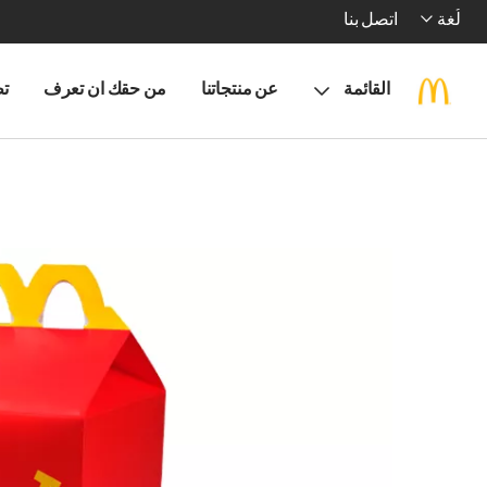
لُغة
اتصل بنا
القائمة
عن منتجاتنا
من حقك ان تعرف
تط