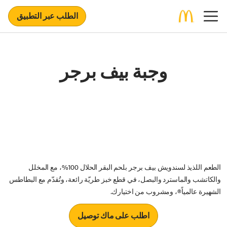
الطلب عبر التطبيق
وجبة بيف برجر
الطعم اللذيذ لسندويش بيف برجر بلحم البقر الحلال 100%، مع المخلل
والكاتشب والماسترد والبصل، في قطع خبز طريّة رائعة، وتُقدّم مع البطاطس
الشهيرة عالمياً®، ومشروب من اختيارك.
اطلب على ماك توصيل