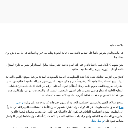
ملاحظة هامة:
في ماكدونالدز، نحرص دائماً على تقديم قائمة طعام عالية الجودة وذات مذاق رائع لعملائنا في كل مرة يزورون
مطاعمنا.
نحن نتفهم أن لكل عميل احتياجاته واعتباراته الفردية عند اختيار مكان لتناول الطعام أو الشراب خارج المنزل،
خاصة أولئك الذين يعانون من الحساسية الغذائية.
كجزء من التزامنا اتجاهك، نقدم لك أحدث المعلومات الخاصة بالمكونات المتاحة من قبل مورّدي المواد الغذائية
لدينا لأنواع الحساسية الثمانية الأكثر شيوعاً، حتى يتمكن ضيوفنا الذين يعانون من الحساسية الغذائية من تحديد
اختيارات مدروسة للطعام. ومع ذلك، نريدك أيضاً أن تعرف أنه على الرغم من اتخاذ الاحتياطات، فإن عمليات
المطبخ العادية قد تنطوي على بعض مناطق الطهي والتحضير المشتركة، والمعدات والأواني، وإمكانية وجود
مواد غذائية تتلامس مع منتجات غذائية أخرى، بما في ذلك مسببات الحساسية.
نشجع عملاءنا الذين يعانون من الحساسية الغذائية أو لديهم احتياجات غذائية خاصة على زيارة
تواصل
معنا
للحصول على معلومات عن المكونات، واستشارة طبيبهم لطرح الأسئلة المتعلقة بنظامهم الغذائي. نظراً
إلى الطبيعة الفردية لحساسية الطعام، قد يكون أطباء العملاء هم الأقدر على تقديم توصيات للعملاء الذين
يعانون من الحساسية الغذائية ولديهم احتياجات غذائية خاصة. إذا كانت لديك أسئلة حول طعامنا، يُرجى التواصل
معنا مباشرة على
تواصل معنا
.