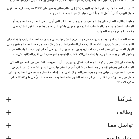
تستند النسبة المئوية للقيم الغذائية اليومية (DV) والكميات الغذائية الموصى بها RDIs إلى القيم غير المقيدة.
** تستند النسبة المئوية للقيم الغذائية اليومية (DV) إلى نظام غذائي يحتوي على 2000 سعرة حرارية. قد تكون
قيمك اليومية أعلى أو أقل اعتماداً على احتياجاتك من السعرات الحرارية.
معلومات القيم الغذائية على هذا الموقع مستمدة من الاختبارات التي أجريت في المختبرات المعتمدة، أو
المصادر المنشورة، أو من المعلومات المقدمة من موردي ماكدونالدز. تعتمد معلومات القيم الغذائية على
مكونات المنتج وأحجام الوجبات.
تعتمد السعرات الحرارية للمشروبات في جهاز توزيع المشروبات على مستويات التعبئة القياسية بالإضافة إلى
الثلج. إذا كنت تستخدم جهاز الخدمة الذاتية داخل المطعم لطلب مشروبك، قم بمراجعة اللافتة المنشورة على
الجهاز للحصول على عدد السعرات الحرارية بدون ثلج. قد يؤثر التباين في أحجام الوجبات، وتقنيات التحضير،
واختبار المنتج ومصادر التوريد، بالإضافة إلى الاختلافات الإقليمية والموسمية على القيم الغذائية لكل منتج.
بالإضافة إلى ذلك، تتغير تركيبات المنتجات بشكل دوري. يجب أن تتوقع بعض الاختلاف في المحتوى الغذائي
للمنتجات التي يتم شراؤها من مطاعمنا. قد تختلف أحجام المشروبات في السوق الخاصة بك. نستخدم في
تحضير الأصناف زيت نباتي ممزوج مع حمض الستريك الذي تمت إضافته كعامل مساعد في المعالجة، وثنائي
ميثيل بولي سيلوكسين لتقليل تناثر الزيت عند الطهي. هذه المعلومات صحيحة اعتباراً من مايو 2020، ما لم
يذكر خلاف ذلك.
شركتنا
وظائف
تواصل معنا
أخبار عالمية