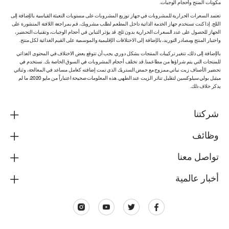
مكونات المنتج وأحجام الوجبات.
تعتمد السعرات الحرارية للمشروبات في جهاز توزيع المشروبات على مستويات التعبئة القياسية بالإضافة إلى
الثلج. إذا كنت تستخدم جهاز الخدمة الذاتية داخل المطعم لطلب مشروبك، قم بمراجعة اللافتة المنشورة على
الجهاز للحصول على عدد السعرات الحرارية بدون ثلج. قد يؤثر التباين في أحجام الوجبات، وتقنيات التحضير،
واختبار المنتج ومصادر التوريد، بالإضافة إلى الاختلافات الإقليمية والموسمية على القيم الغذائية لكل منتج.
بالإضافة إلى ذلك، تتغير تركيبات المنتجات بشكل دوري. يجب أن تتوقع بعض الاختلاف في المحتوى الغذائي
للمنتجات التي يتم شراؤها من مطاعمنا. قد تختلف أحجام المشروبات في السوق الخاصة بك. نستخدم في
تحضير الأصناف زيت نباتي ممزوج مع حمض الستريك الذي تمت إضافته كعامل مساعد في المعالجة، وثنائي
ميثيل بولي سيلوكسين لتقليل تناثر الزيت عند الطهي. هذه المعلومات صحيحة اعتباراً من مايو 2020، ما لم
يذكر خلاف ذلك.
شركتنا
وظائف
تواصل معنا
أخبار عالمية