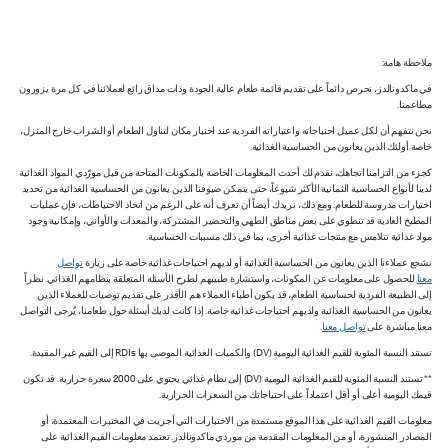
ملاحظة هامة:
في ماكدونالدز، نحرص دائماً على تقديم قائمة طعام عالية الجودة وذات مذاق رائع لعملائنا في كل مرة يزورون
مطاعمنا.
نحن نتفهم أن لكل عميل احتياجاته واعتباراته الفردية عند اختيار مكان لتناول الطعام أو الشراب خارج المنزل،
خاصة أولئك الذين يعانون من الحساسية الغذائية.
كجزء من التزامنا اتجاهك، نقدم لك أحدث المعلومات الخاصة بالمكونات المتاحة من قبل مورّدي المواد الغذائية
لدينا لأنواع الحساسية الثمانية الأكثر شيوعاً، حتى يتمكن ضيوفنا الذين يعانون من الحساسية الغذائية من تحديد
اختيارات مدروسة للطعام. ومع ذلك، نريدك أيضاً أن تعرف أنه على الرغم من اتخاذ الاحتياطات، فإن عمليات
المطبخ العادية قد تنطوي على بعض مناطق الطهي والتحضير المشتركة، والمعدات والأواني، وإمكانية وجود
مواد غذائية تتلامس مع منتجات غذائية أخرى، بما في ذلك مسببات الحساسية.
نشجع عملاءنا الذين يعانون من الحساسية الغذائية أو لديهم احتياجات غذائية خاصة على زيارة
تواصل
معنا
للحصول على معلومات عن المكونات، واستشارة طبيبهم لطرح الأسئلة المتعلقة بنظامهم الغذائي. نظراً
إلى الطبيعة الفردية لحساسية الطعام، قد يكون أطباء العملاء هم الأقدر على تقديم توصيات للعملاء الذين
يعانون من الحساسية الغذائية ولديهم احتياجات غذائية خاصة. إذا كانت لديك أسئلة حول طعامنا، يُرجى التواصل
معنا مباشرة على
تواصل معنا
.
تستند النسبة المئوية للقيم الغذائية اليومية (DV) والكميات الغذائية الموصى بها RDIs إلى القيم غير المقيدة.
** تستند النسبة المئوية للقيم الغذائية اليومية (DV) إلى نظام غذائي يحتوي على 2000 سعرة حرارية. قد تكون
قيمك اليومية أعلى أو أقل اعتماداً على احتياجاتك من السعرات الحرارية.
معلومات القيم الغذائية على هذا الموقع مستمدة من الاختبارات التي أجريت في المختبرات المعتمدة، أو
المصادر المنشورة، أو من المعلومات المقدمة من موردي ماكدونالدز. تعتمد معلومات القيم الغذائية على