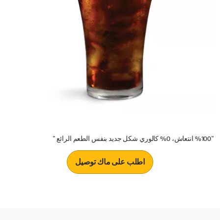
"%100 انتعاش، 0% كالوري شكل جديد بنفس الطعم الرائع "
اطلب على ماك توصيل