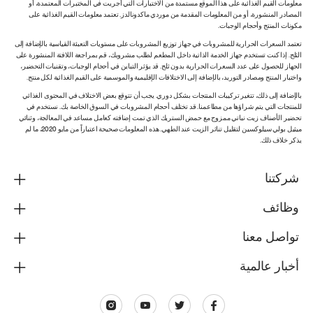
معلومات القيم الغذائية على هذا الموقع مستمدة من الاختبارات التي أجريت في المختبرات المعتمدة، أو
المصادر المنشورة، أو من المعلومات المقدمة من موردي ماكدونالدز. تعتمد معلومات القيم الغذائية على
مكونات المنتج وأحجام الوجبات.
تعتمد السعرات الحرارية للمشروبات في جهاز توزيع المشروبات على مستويات التعبئة القياسية بالإضافة إلى
الثلج. إذا كنت تستخدم جهاز الخدمة الذاتية داخل المطعم لطلب مشروبك، قم بمراجعة اللافتة المنشورة على
الجهاز للحصول على عدد السعرات الحرارية بدون ثلج. قد يؤثر التباين في أحجام الوجبات، وتقنيات التحضير،
واختبار المنتج ومصادر التوريد، بالإضافة إلى الاختلافات الإقليمية والموسمية على القيم الغذائية لكل منتج.
بالإضافة إلى ذلك، تتغير تركيبات المنتجات بشكل دوري. يجب أن تتوقع بعض الاختلاف في المحتوى الغذائي
للمنتجات التي يتم شراؤها من مطاعمنا. قد تختلف أحجام المشروبات في السوق الخاصة بك. نستخدم في
تحضير الأصناف زيت نباتي ممزوج مع حمض الستريك الذي تمت إضافته كعامل مساعد في المعالجة، وثنائي
ميثيل بولي سيلوكسين لتقليل تناثر الزيت عند الطهي. هذه المعلومات صحيحة اعتباراً من مايو 2020، ما لم
يذكر خلاف ذلك.
شركتنا
وظائف
تواصل معنا
أخبار عالمية