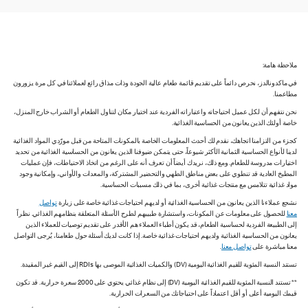
ملاحظة هامة:
في ماكدونالدز، نحرص دائماً على تقديم قائمة طعام عالية الجودة وذات مذاق رائع لعملائنا في كل مرة يزورون
مطاعمنا.
نحن نتفهم أن لكل عميل احتياجاته واعتباراته الفردية عند اختيار مكان لتناول الطعام أو الشراب خارج المنزل،
خاصة أولئك الذين يعانون من الحساسية الغذائية.
كجزء من التزامنا اتجاهك، نقدم لك أحدث المعلومات الخاصة بالمكونات المتاحة من قبل مورّدي المواد الغذائية
لدينا لأنواع الحساسية الثمانية الأكثر شيوعاً، حتى يتمكن ضيوفنا الذين يعانون من الحساسية الغذائية من تحديد
اختيارات مدروسة للطعام. ومع ذلك، نريدك أيضاً أن تعرف أنه على الرغم من اتخاذ الاحتياطات، فإن عمليات
المطبخ العادية قد تنطوي على بعض مناطق الطهي والتحضير المشتركة، والمعدات والأواني، وإمكانية وجود
مواد غذائية تتلامس مع منتجات غذائية أخرى، بما في ذلك مسببات الحساسية.
نشجع عملاءنا الذين يعانون من الحساسية الغذائية أو لديهم احتياجات غذائية خاصة على زيارة
تواصل
معنا
للحصول على معلومات عن المكونات، واستشارة طبيبهم لطرح الأسئلة المتعلقة بنظامهم الغذائي. نظراً
إلى الطبيعة الفردية لحساسية الطعام، قد يكون أطباء العملاء هم الأقدر على تقديم توصيات للعملاء الذين
يعانون من الحساسية الغذائية ولديهم احتياجات غذائية خاصة. إذا كانت لديك أسئلة حول طعامنا، يُرجى التواصل
معنا مباشرة على
تواصل معنا
.
تستند النسبة المئوية للقيم الغذائية اليومية (DV) والكميات الغذائية الموصى بها RDIs إلى القيم غير المقيدة.
** تستند النسبة المئوية للقيم الغذائية اليومية (DV) إلى نظام غذائي يحتوي على 2000 سعرة حرارية. قد تكون
قيمك اليومية أعلى أو أقل اعتماداً على احتياجاتك من السعرات الحرارية.