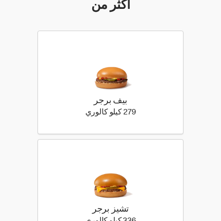
أكثر من
بيف برجر
279 كيلو سعرة حرارية
279 كيلو كالوري
تشيز برجر