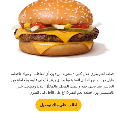
قطعة لحم بقري حلال كبيرة* مشوية من دون أي إضافات أو مواد حافظة،
قليل من الملح والفلفل لتستمتعوا بمذاق برغر لا يُعلى عليه، ومُحاطة من
الجانبين بشريحتي جبنة والبصل المحمّر والمخلّل الّلذيذ وقطعتي خبز
بالسمسم. وزن قطعة لحم البقر 110غ على الأقل قبل الشوي.
اطلب على ماك توصيل