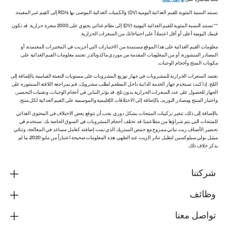
معنا مباشرة على
تواصل معنا
.
تستند النسبة المئوية للقيم الغذائية اليومية (DV) والكميات الغذائية الموصى بها RDIs إلى القيم غير المقيدة.
** تستند النسبة المئوية للقيم الغذائية اليومية (DV) إلى نظام غذائي يحتوي على 2000 سعرة حرارية. قد تكون
قيمك اليومية أعلى أو أقل اعتماداً على احتياجاتك من السعرات الحرارية.
معلومات القيم الغذائية على هذا الموقع مستمدة من الاختبارات التي أجريت في المختبرات المعتمدة، أو
المصادر المنشورة، أو من المعلومات المقدمة من موردي ماكدونالدز. تعتمد معلومات القيم الغذائية على
مكونات المنتج وأحجام الوجبات.
تعتمد السعرات الحرارية للمشروبات في جهاز توزيع المشروبات على مستويات التعبئة القياسية بالإضافة إلى
الثلج. إذا كنت تستخدم جهاز الخدمة الذاتية داخل المطعم لطلب مشروبك، قم بمراجعة اللافتة المنشورة على
الجهاز للحصول على عدد السعرات الحرارية بدون ثلج. قد يؤثر التباين في أحجام الوجبات، وتقنيات التحضير،
واختبار المنتج ومصادر التوريد، بالإضافة إلى الاختلافات الإقليمية والموسمية على القيم الغذائية لكل منتج.
بالإضافة إلى ذلك، تتغير تركيبات المنتجات بشكل دوري. يجب أن تتوقع بعض الاختلاف في المحتوى الغذائي
للمنتجات التي يتم شراؤها من مطاعمنا. قد تختلف أحجام المشروبات في السوق الخاصة بك. نستخدم في
تحضير الأصناف زيت نباتي ممزوج مع حمض الستريك الذي تمت إضافته كعامل مساعد في المعالجة، وثنائي
ميثيل بولي سيلوكسين لتقليل تناثر الزيت عند الطهي. هذه المعلومات صحيحة اعتباراً من مايو 2020، ما لم
يذكر خلاف ذلك.
شركتنا
وظائف
تواصل معنا