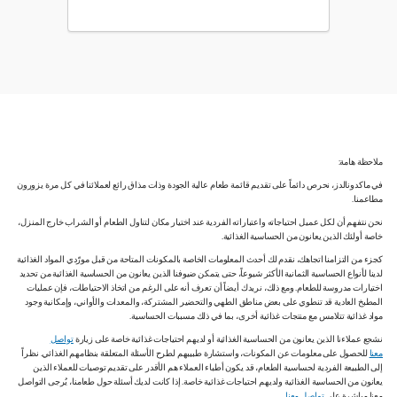
ملاحظة هامة:
في ماكدونالدز، نحرص دائماً على تقديم قائمة طعام عالية الجودة وذات مذاق رائع لعملائنا في كل مرة يزورون
مطاعمنا.
نحن نتفهم أن لكل عميل احتياجاته واعتباراته الفردية عند اختيار مكان لتناول الطعام أو الشراب خارج المنزل،
خاصة أولئك الذين يعانون من الحساسية الغذائية.
كجزء من التزامنا اتجاهك، نقدم لك أحدث المعلومات الخاصة بالمكونات المتاحة من قبل مورّدي المواد الغذائية
لدينا لأنواع الحساسية الثمانية الأكثر شيوعاً، حتى يتمكن ضيوفنا الذين يعانون من الحساسية الغذائية من تحديد
اختيارات مدروسة للطعام. ومع ذلك، نريدك أيضاً أن تعرف أنه على الرغم من اتخاذ الاحتياطات، فإن عمليات
المطبخ العادية قد تنطوي على بعض مناطق الطهي والتحضير المشتركة، والمعدات والأواني، وإمكانية وجود
مواد غذائية تتلامس مع منتجات غذائية أخرى، بما في ذلك مسببات الحساسية.
نشجع عملاءنا الذين يعانون من الحساسية الغذائية أو لديهم احتياجات غذائية خاصة على زيارة
تواصل
معنا
للحصول على معلومات عن المكونات، واستشارة طبيبهم لطرح الأسئلة المتعلقة بنظامهم الغذائي. نظراً
إلى الطبيعة الفردية لحساسية الطعام، قد يكون أطباء العملاء هم الأقدر على تقديم توصيات للعملاء الذين
يعانون من الحساسية الغذائية ولديهم احتياجات غذائية خاصة. إذا كانت لديك أسئلة حول طعامنا، يُرجى التواصل