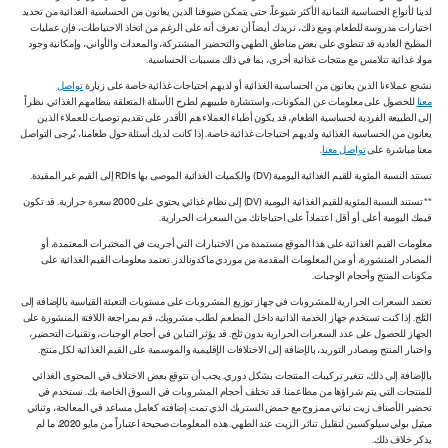
لدينا لأنواع الحساسية الثمانية الأكثر شيوعاً، حتى يتمكن ضيوفنا الذين يعانون من الحساسية الغذائية من تحديد
اختيارات مدروسة للطعام. ومع ذلك، نريدك أيضاً أن تعرف أنه على الرغم من اتخاذ الاحتياطات، فإن عمليات
المطبخ العادية قد تنطوي على بعض مناطق الطهي والتحضير المشتركة، والمعدات والأواني، وإمكانية وجود
مواد غذائية تتلامس مع منتجات غذائية أخرى، بما في ذلك مسببات الحساسية.
نشجع عملاءنا الذين يعانون من الحساسية الغذائية أو لديهم احتياجات غذائية خاصة على زيارة
تواصل
معنا
للحصول على معلومات عن المكونات، واستشارة طبيبهم لطرح الأسئلة المتعلقة بنظامهم الغذائي. نظراً
إلى الطبيعة الفردية لحساسية الطعام، قد يكون أطباء العملاء هم الأقدر على تقديم توصيات للعملاء الذين
يعانون من الحساسية الغذائية ولديهم احتياجات غذائية خاصة. إذا كانت لديك أسئلة حول طعامنا، يُرجى التواصل
معنا مباشرة على
تواصل معنا
.
تستند النسبة المئوية للقيم الغذائية اليومية (DV) والكميات الغذائية الموصى بها RDIs إلى القيم غير المقيدة.
** تستند النسبة المئوية للقيم الغذائية اليومية (DV) إلى نظام غذائي يحتوي على 2000 سعرة حرارية. قد تكون
قيمك اليومية أعلى أو أقل اعتماداً على احتياجاتك من السعرات الحرارية.
معلومات القيم الغذائية على هذا الموقع مستمدة من الاختبارات التي أجريت في المختبرات المعتمدة، أو
المصادر المنشورة، أو من المعلومات المقدمة من موردي ماكدونالدز. تعتمد معلومات القيم الغذائية على
مكونات المنتج وأحجام الوجبات.
تعتمد السعرات الحرارية للمشروبات في جهاز توزيع المشروبات على مستويات التعبئة القياسية بالإضافة إلى
الثلج. إذا كنت تستخدم جهاز الخدمة الذاتية داخل المطعم لطلب مشروبك، قم بمراجعة اللافتة المنشورة على
الجهاز للحصول على عدد السعرات الحرارية بدون ثلج. قد يؤثر التباين في أحجام الوجبات، وتقنيات التحضير،
واختبار المنتج ومصادر التوريد، بالإضافة إلى الاختلافات الإقليمية والموسمية على القيم الغذائية لكل منتج.
بالإضافة إلى ذلك، تتغير تركيبات المنتجات بشكل دوري. يجب أن تتوقع بعض الاختلاف في المحتوى الغذائي
للمنتجات التي يتم شراؤها من مطاعمنا. قد تختلف أحجام المشروبات في السوق الخاصة بك. نستخدم في
تحضير الأصناف زيت نباتي ممزوج مع حمض الستريك الذي تمت إضافته كعامل مساعد في المعالجة، وثنائي
ميثيل بولي سيلوكسين لتقليل تناثر الزيت عند الطهي. هذه المعلومات صحيحة اعتباراً من مايو 2020، ما لم
يذكر خلاف ذلك.