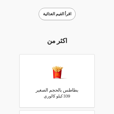
اقرأ القيم الغذائية
أكثر من
بطاطس بالحجم الصغير
339 كيلو سعرة حرارية
339 كيلو كالوري