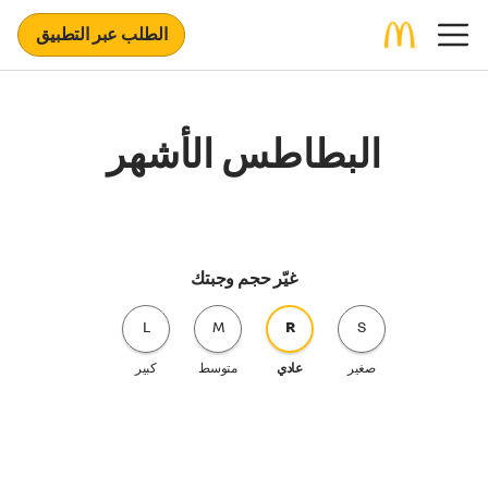
الطلب عبر التطبيق
البطاطس الأشهر
غيّر حجم وجبتك
L
M
R
S
صغير
عادي
متوسط
كبير