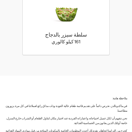
سلطة سيزر بالدجاج
161 كيلو سعرة حرارية
161 كيلو كالوري
ملاحظة هامة:
في ماكدونالدز، نحرص دائماً على تقديم قائمة طعام عالية الجودة وذات مذاق رائع لعملائنا في كل مرة يزورون
مطاعمنا.
نحن نتفهم أن لكل عميل احتياجاته واعتباراته الفردية عند اختيار مكان لتناول الطعام أو الشراب خارج المنزل،
خاصة أولئك الذين يعانون من الحساسية الغذائية.
كجزء من التزامنا اتجاهك، نقدم لك أحدث المعلومات الخاصة بالمكونات المتاحة من قبل مورّدي المواد الغذائية