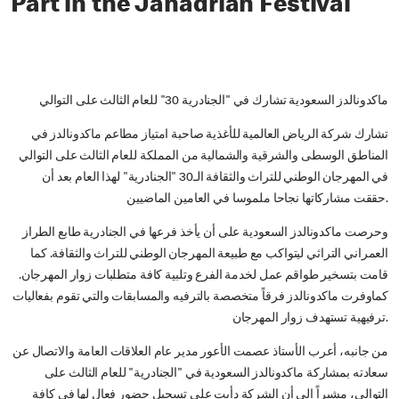
Part in the Janadriah Festival
ماكدونالدز السعودية تشارك في "الجنادرية 30" للعام الثالث على التوالي
تشارك شركة الرياض العالمية للأغذية صاحبة امتياز مطاعم ماكدونالدز في
المناطق الوسطى والشرقية والشمالية من المملكة للعام الثالث على التوالي
في المهرجان الوطني للتراث والثقافة الـ30 "الجنادرية" لهذا العام بعد أن
حققت مشاركاتها نجاحا ملموسا في العامين الماضيين.
وحرصت ماكدونالدز السعودية على أن يأخذ فرعها في الجنادرية طابع الطراز
العمراني التراثي ليتواكب مع طبيعة المهرجان الوطني للتراث والثقافة. كما
قامت بتسخير طواقم عمل لخدمة الفرع وتلبية كافة متطلبات زوار المهرجان.
كماوفرت ماكدونالدز فرقاً متخصصة بالترفيه والمسابقات والتي تقوم بفعاليات
ترفيهية تستهدف زوار المهرجان.
من جانبه، أعرب الأستاذ عصمت الأعور مدير عام العلاقات العامة والاتصال عن
سعادته بمشاركة ماكدونالدز السعودية في "الجنادرية" للعام الثالث على
التوالي، مشيراً إلى أن الشركة دأبت على تسجيل حضور فعال لها في كافة