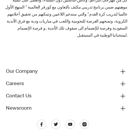
كل من مهرجان البراعم، وكأس الناشئين دون استثناء، والعمل على تنمية
موهبتهم ضمن برنامج تدريبي مكثف بالتعاون مع كورفر العالمية " المنهج الأول
عالميا لتدريب كرة القدم" والتي ستدعم اللاعبين وتمكنهم من تحقيق أحلامهم
الكروية، وتمنحهم الفرصة للنجومية واللعب في مباريات ودية مع فرق الأندية
السعودية وفرصة للإنضمام الى صفوف تلك الأندية ،و فرصة الإنضمام
لمنتخباتنا الوطنية في المستقبل.
Our Company
Careers
Contact Us
Newsroom