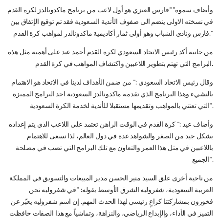
وأضاف سموه” "فارس العنزي هو أول لاعب من برنامج ماكدونالدز لكرة القدم
في نسخته الاولى ينضم الى صفوف الأندية السعودية فقد تم توقيع الإتفاق بين
فارس ونادي الشباب وهو أولى ثمار أكاديمية ماكدونالدز لمواهب كرة القدم."
من جانبه أكد رئيس الاتحاد السعودي لكرة القدم أحمد عيد على أهمية مثل هذه
البرامج التي تهتم بتطوير اللاعبين واكتشاف المواهب في كرة القدم.
وقال رئيس الاتحاد السعودي :" من ضمن الأهداف لدينا في الاتحاد هو الاهتمام
بالنشيء وهذا البرنامج الذي تقدمه ماكدونالدز السعودية احد البرامج المميزة
التي تعتني بالمواهب وتقديمها مستقبلا للأندية لخدمة الكرة السعودية".
وأضاف عيد :" كرة القدم في الوقت الراهن تعتمد على اللاعب الذي يتم إعداده
بشكل جيد من الصغر والشواهد عدة في دول العالم، لذا نسعى للاهتمام
باللاعبين في مثل هذا العمر والتعاون مع تلك البرامج التي تصب في مصلحة
الجميع".
من ناحية أخرى علق السيد منير الحسن مدير المبيعات والتسويق في المملكة
العربية السعودية، شفروليه الشرق الأوسط بقوله: "في شفروليه نحن
فخورون بمشاركتنا كراعٍ رئيسي لهذا الحدث المهم. إن اسم شفروليه يعبّر عن
التميز في الأداء، والإبداع الرياضي، والنزاهة، وتماشياً مع هذا الصفات حافظت