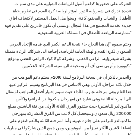
الشركة على حضورها كداعم أصيل للرياضات الشبابية على مدى سنوات
عديدة. ندرك في شفروليه الدور المؤثر لرياضة كرة القدم في تطوير حياة
الأطفال والشباب والمجتمع كافة، وسنواصل العمل المستمر لاكتشاف آفاق
جديدة لخدمة المجتمع في هذا المجال، ونتمنى أن نكون قادرين على تقديم قوة
ممارسة الرياضة للأطفال في المملكة العربية السعودية."
وختم سموه "إن هذا النجاح جاء نتيجة الدعم الكبير الذي قدمه الإتحاد العربي
السعودي لكرة القدم والهيئة العامة للرياضة، إضافة الى شركائنا الرعاة متمثلة
بشركة شيفروليه، الراعي الذهبي، وشركة كوكا كولا، الراعي الفضي وموقع
كووورة وأم بي سي أف أم وصحيفة الرياضية، الشركاء الاعلاميين."
والجدير بالذكر أن في نسخة البرنامج لسنة 2016م سيتم دعم المواهب من
خلال ثلاثة مراحل: الأولى وهي الاساس في هذا البرنامج وسيتم التركيز عليها
هذا العام وهي مرحلة تجارب اللأداء حيث سيتم إختيار أفضل المواهب للإنتقال
الى المرحلة الثانية وهي عبارة عن (مهرجان ماكدونالدز للبراعم) و(كأس
ماكدونالدز للناشئين) حيث ستفوز الفرق الثلاثة الأولى من فئة الناشئين بمبلغ
200.000 ريال سعودي وسيحصل كل لاعب من الفرق المشاركة بمهرجان
ماكدونالدز للبراعم على جائزة عينية. وأما المرحلة الثالثة والأهم فتقوم على
إنتقاء اللاعبين الأكثر تميزاً بين الموهوبين، ومن جميع الذين شاركوا في مباريات