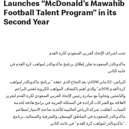
Launches “McDonald’s Mawahib
Football Talent Program” in its
Second Year
تحت اشراف الإتحاد العربي السعودي لكرة القدم
ماكدونالدز السعودية تعلن إطلاق برنامج ماكدونالدز لمواهب كرة القدم في
عامه الثاني
الرياض- 22 يناير 2016م: بعد النجاح الذي حققه "برنامج ماكدونالدز لمواهب
كرة القدم 2015م" والذي اهتم باكتشاف المواهب الكروية لفئتي البراعم
والناشئين وتجاوباً مع مبادرة رئيس الإتحاد العربي السعودي لكرة القدم لتعزيز
العلاقة مع الشركات الرائدة في المملكة العربية في برامج هادفة لخدمة
الشباب، أطلقت شركة الرياض العالمية للأغذية صاحبة الامتياز لمطاعم
ماكدونالدز السعودية في المناطق الوسطى والشرقية والشمالية، برنامج
"ماكدونالدز لمواهب كرة القدم" في عامه الثاني.