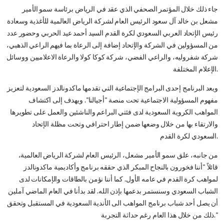
جاء ذلك خلال المؤتمر الصحفي الذي عقد في الرياض برئاسة سمو الأمير
مشعل بن خالد آل سعود الرئيس العام لشركة الرياض العالمية للأغذية وسعادة
رئيس الإتحاد العربي السعودي لكرة القدم السيد أحمد عيد الحربي وحضور عدد
من المسؤولين في الشركة والإتحاد إضافة إلى الرعاة بما فيهم الراعي الذهبي،
شركة شفروليه، والراعي الفضي، شركة كوكا كولا والرعاة الاعلاميين ووسائل
الإعلام المختلفة.
ويعد البرنامج إحدى البرامج الإجتماعية التي تقدمها ماكدونالدز السعودية لتعزيز
مفهوم المسؤولية الاجتماعية تحت منصة "أجيالنا". ويهدف إلى اكتشاف
المواهب الكروية السعودية لدى فئتي البراعم والناشئين والعمل على تطويرها
والارتقاء بها من خلال وضعها ضمن إطار احترافي وتحت مظلة الإتحاد
السعودي لكرة القدم.
من جانبه، علق سمو الأمير مشعل، الرئيس العام لشركة الرياض العالمية،
قائلاً "أننا فخورون بالنجاح المبكر الذي حققه برنامج وأكاديمية ماكدونالدز
لمواهب كرة القدم في عامه الأول. كما أننا نؤمن بالطاقات والإمكانات لدى
الشباب السعودي وسنستمر بدعمها بإذن الله. لقد بدأنا في العام الماضي آملين
أن يصل أحد شباب برنامج المواهب الى الأندية السعودية في المستقبل وتحقق
ذلك من خلال هذا العام رغم حداثة التجربة."