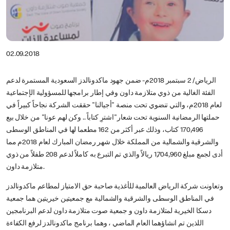
02.09.2018
الرياض/ 2 سبتمبر 2018م- ضمن جهود ماكدونالدز السعودية المستمرة لدعم
الفئة الغالية من ذوي متلازمة داون وفي إطار برامجها للمسؤولية الإجتماعية
لعام 2018م، والتي تنضوي تحت منصة "أجيالنا" حققت الشركة نجاحاً كبيراً في
حملتها الرمضانية السنوية تحت شعار"اشترِ كتاباً .. وكن لهم عونا" من خلال بيع
170,496 كتاب، وذلك عبر أكثر من 162 مطعما لها في المناطق الوسطى
والشرقية والشمالية من المملكة خلال شهر رمضان المبارك لعام 2018م مما
أدى لجمع مبلغ 1,704,960 ريالاً والذي تم التبرع به كاملاً لدعم 208 طفلاً من ذوي
متلازمة داون.
وتعاونت شركة الرياض العالمية للأغذية صاحبة حق الامتياز لمطاعم ماكدونالدز
في المناطق الوسطى والشرقية والشمالية مع جمعيتين خيريتين هما جمعية
دسكا الخيرية لمتلازمة داون و جمعية صوت متلازمة داون لدعم البرنامجين
اللذين تم انشاؤهما العام الماضي ، وهما برنامج ماكدونالدز لرفع الكفاءة