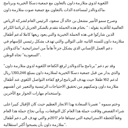
اللغوية لذوي متلازمة داون بالتعاون مع جمعية دسكا الخيرية وبرنامج
ماكدونالدز لمساعدة الذات بالتعاون مع جمعية صوت متلازمة داون.
وصرح سمو الأمير مشعل بن خالد آل سعود، الرئيس العام لشركة الرياض
العالمية للأغذية بقوله : " بختام هذه الحملة نتقدم بالشكر الجزيل لزبائننا الكرام
الذين شاركوا في هذه الحملة الخيرية والتي يعود ريعها كاملا لدعم أطفال
متلازمة داون للسنه الثانيه على التوالي والتي تهدف بشكل رئيسي للإسهام في
دعم العمل الإنساني الذي يشكل جزءاً هاماً من استراتيجية "ماكدونالدز
السعودية" تجاه الوطن".
وقد تم دعم "برنامج ماكدونالدز لرفع الكفاءة اللغوية لذوي متلازمة داون"
والذي يدار من قبل جمعية دسكا الخيرية لمتلازمة داون بمبلغ 1,193,246 ريال
لدعم 162 طفلا حيث يهدف البرنامج لرفع كفاءة التواصل اللغوي عند أطفال
متلازمة داون وتمكينهم من تحقيق الاحتياجات الرئيسية والتعبير عن أنفسهم
واستخدام مهارات الحوار مع الآخرين.
وختم سموه " تغمرنا السعادة بهذا الانجاز العظيم حيث كان الإقبال كبيرا على
شراء القصص وفاقت حملة هذا العام كل التوقعات، ويأتي نجاح حملة هذا العام
وفقاً للخطة الاستراتيجية التي تبنيناها عام 2017م والتي تهدف الى دعم أطفال
متلازمة داون بأن يصبحوا أكثر استقلالية".