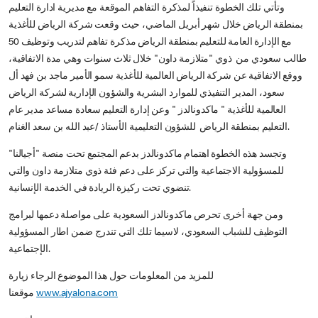
وتأتي تلك الخطوة تنفيذاً لمذكرة التفاهم الموقعة مع مديرية ادارة التعليم
بمنطقة الرياض خلال شهر أبريل الماضي، حيث وقعت شركة الرياض للأغذية
مع الإدارة العامة للتعليم بمنطقة الرياض مذكرة تفاهم لتدريب وتوظيف 50
طالب سعودي من ذوي "متلازمة داون" خلال ثلاث سنوات وهي مدة الاتفاقية،
ووقع الاتفاقية عن شركة الرياض العالمية للأغذية سمو الأمير ماجد بن فهد أل
سعود، المدير التنفيذي للموارد البشرية والشؤون الإدارية لشركة الرياض
العالمية للأغذية " ماكدونالدز " وعن إدارة التعليم سعادة مساعد مدير عام
التعليم بمنطقة الرياض للشؤون التعليمية الأستاذ /عبد الله بن سعد الغنام.
وتجسد هذه الخطوة اهتمام ماكدونالدز بدعم المجتمع تحت منصة "أجيالنا"
للمسؤولية الاجتماعية والتي تركز على دعم فئة ذوي متلازمة داون والتي
تنضوي تحت ركيزة الريادة في الخدمة الإنسانية.
ومن جهة أخرى تحرص ماكدونالدز السعودية على مواصلة دعمها لبرامج
التوظيف للشباب السعودي، لاسيما تلك التي تندرج ضمن اطار المسؤولية
الإجتماعية.
للمزيد من المعلومات حول هذا الموضوع الرجاء زيارة
www.ajyalona.com
موقعنا