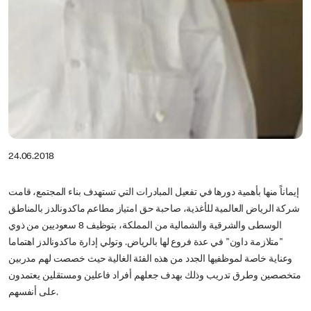
24.06.2018
إيماناً منها بأهمية دورها في تفعيل المبادرات التي تستهدف بناء المجتمع، قامت
شركة الرياض العالمية للأغذية، صاحبة حق امتياز مطاعم ماكدونالدز بالمناطق
الوسطى والشرقية والشمالية من المملكة، بتوظيف 8 سعوديين من ذوي
"متلازمة داون" في عدة فروع لها بالرياض. وتولي إدارة ماكدونالدز اهتماما
وعناية خاصة لموظفيها الجدد من هذه الفئة الغالية حيث خصصت لهم مدربين
متخصصين وطرق تدريب وذلك بهدف جعلهم أفراد فاعلين ومستقلين يعتمدون
على أنفسهم.