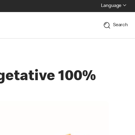
Language
Search
egetative 100%