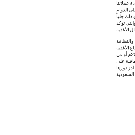
ة عملائنا
لى الدوام
ذلك جلياً
التي تؤكد
 والنظافة
ع الأغذية
والمشروبات، سواء أكان ذلك من خلال إطلاق منصّة "من حقك أن تعرف" عام 2015م أو في
فافية على
دونالدز دورها