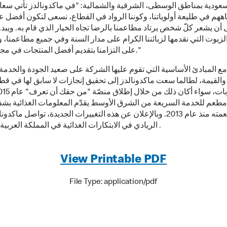
سعودية بمناطق الوسطى، الشرقية والشمالية: "في ماكدونالدز تأتي سعاد
ههم في طليعة أولوياتنا، وكوننا الرواد في القطاع، نسعى لنكون أفضل ع
أن يشعر كلّ شخص يرتاد مطاعمنا بالرضا تجاه الخيار الذي قام به. ويبدو 
زيوت التي نقدمها لزبائننا الكرام على مدار السنة وفي جميع مطاعمنا، و
على التزامنا بتقديم أفضل المنتجات في مجال الأغذية."
 مع المبادئ الأساسية التي تقوم عليها الشركة على صعيد الجودة والخدمة
والقيمة، لطالما سعت ماكدونالدز إلى تحقيق إنجازات لا سابق لها في قطا
ل مطعم للخدمة السريعة من الشرق الأوسط يقدّم المعلومات الغذائية بش
أغلفة أطعمته منذ عام 2013. وبالإعلان عن هذه التغييرات الجديدة، تواصل ماك
الريادي في الابتكارات الغذائية في المملكة العربية السعودية .
View Printable PDF
File Type: application/pdf