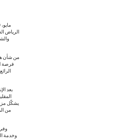
الرياض ال
والشم
فرصة ال
الرائع
بعد الإ
من الم
وفي 
وخدمة ال