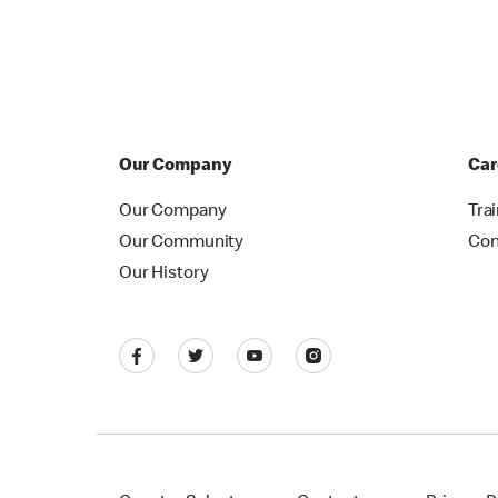
Our Company
Car
Our Company
Tra
Our Community
Con
Our History