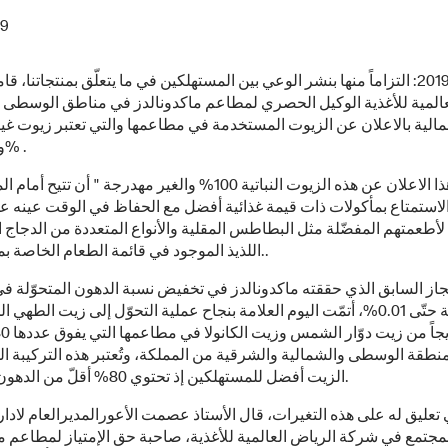
19
مايو، 2019: التزاماً منها بنشر الوعي بين المستهلكين في ما يتعلّق بمنتجاتنا
عالمية للأغذية الوكيل الحصري لمطاعم ماكدونالدز في مناطق الوسطى 
الية بالاعلان عن الزيوت المستخدمة في مطاعمها والتي تعتبر زيوت غي
ونباتية 100% .
من شأن هذا الاعلان عن هذه الزيوت النباتية 100% والغير مهدرجة " أن ت
استمتاع بمأكولات ذات قيمة غذائية أفضل مع الحفاظ في الوقت عينه ع
 لأطعمتهم المفضّلة مثل البطاطس المقلية والأنواع المتعددة من الدجا
اللذيذ الموجود في قائمة الطعام الخاصة بماكدونالدز..
نجاز السابق الذي حققته ماكدونالدز في تخفيض نسبة الدهون المتحوّلة ف
المقلية حتّى 0.01%، أتمّت اليوم العلامة بنجاح عملية التحوّل إلى زيت الطهي
نطقة الوسطى والشمالية والشرقية من المملكة، وتُعتبر هذه التركيبة ا
الزيت أفضل للمستهلكين إذ تحتوي 80% أقلّ من الدهون المشبعة.
تعليق له على هذه التغيرات، قال الأستاذ عصمت الأعورالمديرالعام لادار
مجتمع في شركة الرياض العالمية للأغذية، صاحبة حق الإمتياز لمطاعم م