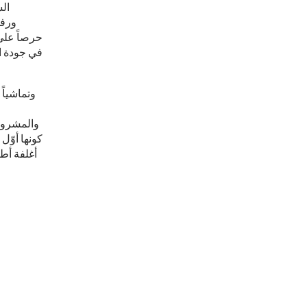
ال
ورفا
حرصاً على 
في جودة ال
وتماشياً
كونها أوّ