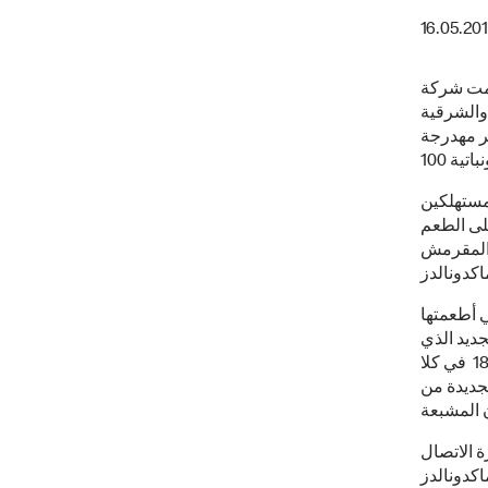
16.05.20
، قامت شركة
والشرقية
ر مهدرجة
تيح أمام المستهلكين
لى الطعم
ج المقرمش
ي أطعمتها
 الجديد الذي
يشكّل مزيجاً من زيت دوّار الشمس وزيت الكانولا في مطاعمها التي يفوق عددها 180 في كلا
لجديدة من
ة الاتصال
اكدونالدز