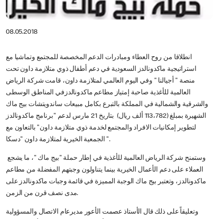
08.05.2018
انطلاقا من روح العطاء ومبادرات الدعم المخصصة للمجتمع وتماشيا مع
استراتيجية ماكدونالدز السعودية في دعم أطفال ذوي متلازمة داون تحت
منصة " أجيالنا " وفي اليوم العالمي لمتلازمة داون، قامت شركة الرياض
العالمية للأغذية صاحبة إمتياز مطاعم ماكدونالدزفي المناطق الوسطى
والشرقية والشمالية في المملكة بالتبرع بكامل مبيعات ساندويتشات بيج ماك
الشهيرة بمبلغ (113،782 ألف ريال) بتاريخ 21 مارس لدعم "برنامج ماكدونالدز
لتطوير إمكانيات الافراد والمجتمع لخدمة ذوي متلازمة داون" بالتعاون مع
الجمعية الخيرية لمتلازمة داون "دسكا".
وستمنح شركة الرياض العالمية للأغذية في إطار حملة "بيج ماك "، ما يشجع
العملاء على دعم الأعمال الخيرية بينما يتناولون وجبتهم المفضلة من مطاعم
ماكدونالدز، وتعتبر بيج ماك الوجبة المميزة في قائمة وجبات ماكدونالدز على
مدى نصف قرن من الزمن.
وتعليقاً على ذلك قال الأستاذ عصمت الأعور مديرعام الاتصال والمسؤولية