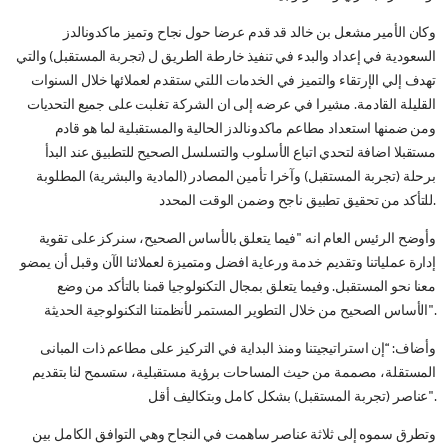
وكان الأمير مشعل بن خالد قد قدم عرضا حول نجاح وتميز ماكدونالدز
السعودية في إعداد والبدء في تنفيذ خارطة الطريق ل (تجربة المستقبل) والتي
تهدف إلي الإرتقاء والتميز في الخدمات اللتي ستقدم لعملائها خلال السنوات
القليلة القادمة. مشيرا في عرضه إلى ان الشركة تغلبت على جميع التحديات
ومن ضمنها استعداد مطاعم ماكدونالدز الحالية والمستقبلية لما هو قادم
مستقبلا اضافة لتحدي اتباع الأسلوب والتسلسل الصحيح للتطبيق عند البدأ
برحلة (تجربة المستقبل) وآخرا تأمين المصادر (المادية والبشرية) المطلوبة
للتأكد من تحقيق تطبيق ناجح وضمن الوقت المحدد.
وأوضح الرئيس العام انه "فيما يتعلق بالأساس الصحيح، سنركز على تقوية
إدارة عملياتنا وتقديم خدمة ورعاية افضل ومتميزة لعملائنا الآن وقبل أن يمضو
معنا نحو المستقبل. وفيما يتعلق بمجال التكنولوجيا قمنا بالتأكد من وضع
الأساس الصحيح من خلال التطوير المستمر لأنظمتنا التكنولوجية الحديثة".
وأضاف: “إن استراتيجيتنا ومنذ البداية في التركيز على مطاعم ذات المبانى
المستقلة، مصممة من حيث المساحات برؤية مستقبلية، ستسمح لنا بتقديم
عناصر (تجربة المستقبل) بشكل كامل وبتكاليف أقل".
وتطرق سموه إلى ثلاثة عناصر ساهمت في النجاح وهي التوافق الكامل بين