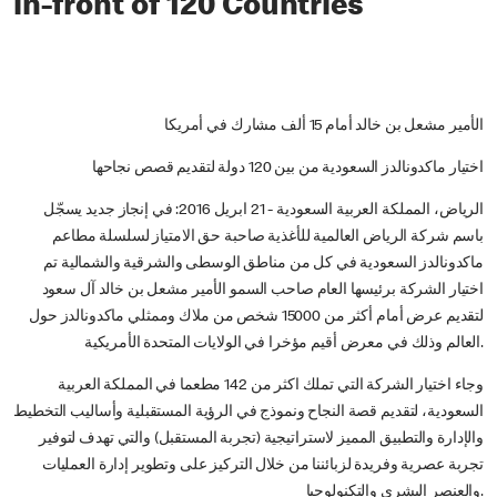
in-front of 120 Countries
الأمير مشعل بن خالد أمام 15 ألف مشارك في أمريكا
اختيار ماكدونالدز السعودية من بين 120 دولة لتقديم قصص نجاحها
الرياض، المملكة العربية السعودية - 21 ابريل 2016: في إنجاز جديد يسجّل
باسم شركة الرياض العالمية للأغذية صاحبة حق الامتياز لسلسلة مطاعم
ماكدونالدز السعودية في كل من مناطق الوسطى والشرقية والشمالية تم
اختيار الشركة برئيسها العام صاحب السمو الأمير مشعل بن خالد آل سعود
لتقديم عرض أمام أكثر من 15000 شخص من ملاك وممثلي ماكدونالدز حول
العالم وذلك في معرض أقيم مؤخرا في الولايات المتحدة الأمريكية.
وجاء اختيار الشركة التي تملك اكثر من 142 مطعما في المملكة العربية
السعودية، لتقديم قصة النجاح ونموذج في الرؤية المستقبلية وأساليب التخطيط
والإدارة والتطبيق المميز لاستراتيجية (تجربة المستقبل) والتي تهدف لتوفير
تجربة عصرية وفريدة لزبائننا من خلال التركيز على وتطوير إدارة العمليات
والعنصر البشري والتكنولوجيا.