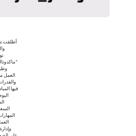
أطلقت شر
وال
تو
"ماكدونال
وظيف
العمل من
والقدرات
فيها المب
ال
السعو
المهارات
العمل
وإدارة
على الصعي