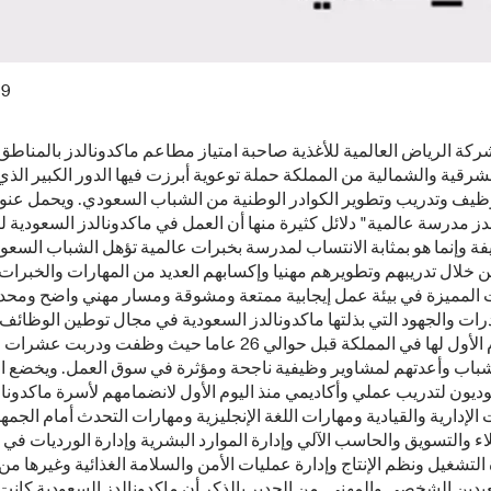
19
كة الرياض العالمية للأغذية صاحبة امتياز مطاعم ماكدونالدز بالمناط
شرقية والشمالية من المملكة حملة توعوية أبرزت فيها الدور الكبير الذي
ظيف وتدريب وتطوير الكوادر الوطنية من الشباب السعودي. ويحمل عنوا
دز مدرسة عالمية" دلائل كثيرة منها أن العمل في ماكدونالدز السعودية
ة وإنما هو بمثابة الانتساب لمدرسة بخبرات عالمية تؤهل الشباب السع
 خلال تدريبهم وتطويرهم مهنيا وإكسابهم العديد من المهارات والخبرات
 المميزة في بيئة عمل إيجابية ممتعة ومشوقة ومسار مهني واضح ومحد
ادرات والجهود التي بذلتها ماكدونالدز السعودية في مجال توطين الوظائف
اليوم الأول لها في المملكة قبل حوالي 26 عاما حيث وظفت ودربت
شباب وأعدتهم لمشاوير وظيفية ناجحة ومؤثرة في سوق العمل. ويخضع 
ديون لتدريب عملي وأكاديمي منذ اليوم الأول لانضمامهم لأسرة ماكدونا
 الإدارية والقيادية ومهارات اللغة الإنجليزية ومهارات التحدث أمام الجم
اء والتسويق والحاسب الآلي وإدارة الموارد البشرية وإدارة الورديات في
 التشغيل ونظم الإنتاج وإدارة عمليات الأمن والسلامة الغذائية وغيرها من
دين الشخصي والمهني. من الجدير بالذكر أن ماكدونالدز السعودية كانت