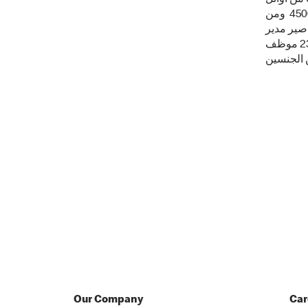
الشركات التي بادرت لرفع الحد الأدنى لأجور السعوديين في قطاع المطاعم إلى 4500 ومن
 "صير مدير
في 11 شهر" وغيرها الكثير. ويعمل في ماكدونالدز السعودية حالياً أكثر من 2300 موظف
Our Company
Car