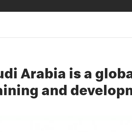
i Arabia is a globa
raining and develo