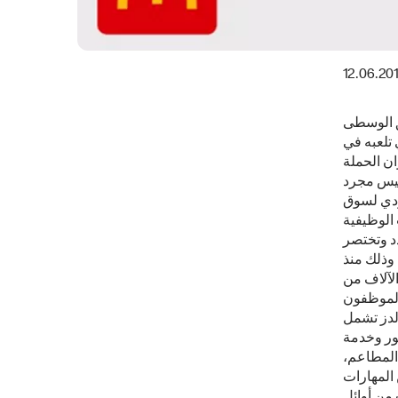
12.06.20
ق الوسطى
 تلعبه في
ن الحملة
 ليس مجرد
ودي لسوق
 الوظيفية
د وتختصر
 وذلك منذ
 عشرات الآلاف من
الموظفون
لدز تشمل
هور وخدمة
 المطاعم،
 المهارات
 من أوائل