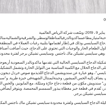
0
السعودية، يناير 9 ، 2019: وسّعت شركة الرياض العالمية
حبةامتيازمطاعمماكدونالدزفيالمناطقالوسطى والشرقيةوالشماليةمنال
جاج السبايسي وذلك في إطار اهتمامها بتلبية رغبات العملاء في المنطقة 
اول الطعام الحار والوجبات التي تحتوي على الدجاج، حيث أضافت أصنا
وهي سبايسي تشيكن ماك ناجتس وسبايسي تشيكن برجر لفترة محدودة
يلة الدجاج السبايسي الحالية التي تقدمها ماكدونالدز السعودية أربعوجب
على الدجاج الحلال مع الكمية المناسبة من التوابل الحارة.وتشمل التشكيلة
يسي"، وهو عبارة عن سندويشمن الدجاج اللذيذمع صوص خردل ديجون،
 يضاف إليه الخس المبشور، وجبنةايمنتال الشهيةفي خبزة طرية. و"سب
" سندويش مكوّن من قطعة دجاج حارّة ومتبّلة، مع المايونيز، والخس ال
در، تُقدم في قطعة خبز مغطاة ببذور السمسم المحمصة. ويتوفر أيضاًفي 
بايسي تشيكن برجر.
يلة الدجاج السبايسي ولفترة محدودة سبايسي تشيكن ماك ناجتس المك