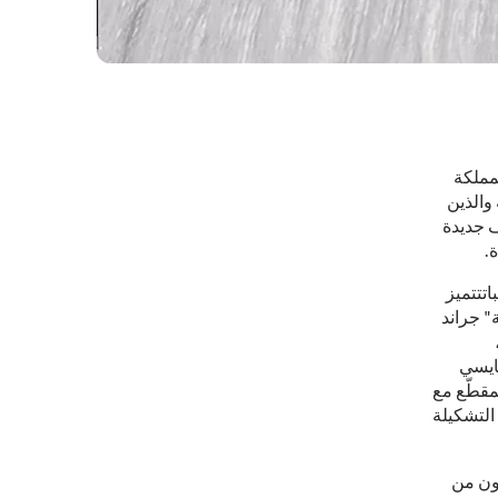
مملكة
والذين
ف جديدة
.
اتتتميز
" جراند
ايسي
مقطّع مع
التشكيلة
ون من