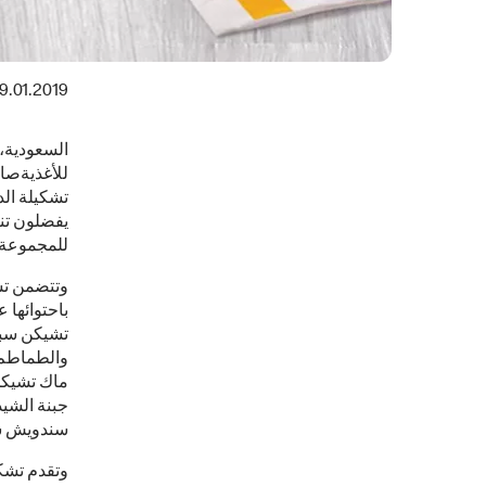
9.01.2019
للأغذيةصا
تشكيلة الد
يفضلون تن
للمجموعة 
وتتضمن تشك
باحتوائها 
تشيكن سبا
والطماطم،
ماك تشيكن
جبنة الشي
سندويش س
وتقدم تشك