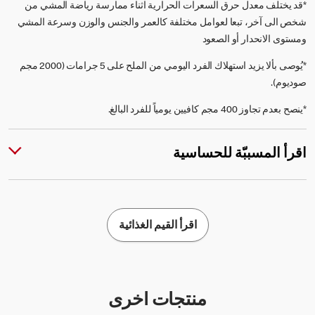
*قد يختلف معدل حرق السعرات الحرارية اثناء ممارسة رياضة المشي من
شخص الى آخر، تبعا لعوامل مختلفة كالعمر والجنس والوزن وسرعة المشي
ومستوى الانحدار أو الصعود
*يُوصى بألا يزيد استهلاك الفرد اليومي من الملح على 5 جرامات (2000 مجم
صوديوم).
*ينصح بعدم تجاوز 400 مجم كافيين يومياً للفرد البالغ.
اقرأ المسببّة للحساسية
اقرأ القيم الغذائية
منتجات اخرى