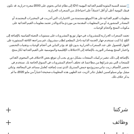
**
تستند النسبة المئوية للقيم الغذائية اليومية (DV) إلى نظام غذائي يحتوي على 2000 سعرة حرارية. قد تكون
قيمك اليومية أعلى أو أقل اعتماداً على احتياجاتك من السعرات الحرارية.
معلومات القيم الغذائية على هذا الموقع مستمدة من الاختبارات التي أجريت في المختبرات المعتمدة، أو
المصادر المنشورة، أو من المعلومات المقدمة من موردي ماكدونالدز. تعتمد معلومات القيم الغذائية على
مكونات المنتج وأحجام الوجبات.
تعتمد السعرات الحرارية للمشروبات في جهاز توزيع المشروبات على مستويات التعبئة القياسية بالإضافة إلى
الثلج. إذا كنت تستخدم جهاز الخدمة الذاتية داخل المطعم لطلب مشروبك، قم بمراجعة اللافتة المنشورة على
الجهاز للحصول على عدد السعرات الحرارية بدون ثلج. قد يؤثر التباين في أحجام الوجبات، وتقنيات التحضير،
واختبار المنتج ومصادر التوريد، بالإضافة إلى الاختلافات الإقليمية والموسمية على القيم الغذائية لكل منتج.
بالإضافة إلى ذلك، تتغير تركيبات المنتجات بشكل دوري. يجب أن تتوقع بعض الاختلاف في المحتوى الغذائي
للمنتجات التي يتم شراؤها من مطاعمنا. قد تختلف أحجام المشروبات في السوق الخاصة بك. نستخدم في
تحضير الأصناف زيت نباتي ممزوج مع حمض الستريك الذي تمت إضافته كعامل مساعد في المعالجة، وثنائي
ميثيل بولي سيلوكسين لتقليل تناثر الزيت عند الطهي. هذه المعلومات صحيحة اعتباراً من مايو 2020، ما لم
يذكر خلاف ذلك.
شركتنا
وظائف