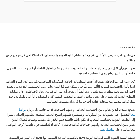
ملاحظة هامة:
في ماكدونالدز، نحرص دائماً على تقديم قائمة طعام عالية الجودة وذات مذاق رائع لعملائنا في كل مرة يزورون
مطاعمنا.
نحن نتفهم أن لكل عميل احتياجاته واعتباراته الفردية عند اختيار مكان لتناول الطعام أو الشراب خارج المنزل،
خاصة أولئك الذين يعانون من الحساسية الغذائية.
كجزء من التزامنا اتجاهك، نقدم لك أحدث المعلومات الخاصة بالمكونات المتاحة من قبل مورّدي المواد الغذائية
لدينا لأنواع الحساسية الثمانية الأكثر شيوعاً، حتى يتمكن ضيوفنا الذين يعانون من الحساسية الغذائية من تحديد
اختيارات مدروسة للطعام. ومع ذلك، نريدك أيضاً أن تعرف أنه على الرغم من اتخاذ الاحتياطات، فإن عمليات
المطبخ العادية قد تنطوي على بعض مناطق الطهي والتحضير المشتركة، والمعدات والأواني، وإمكانية وجود
مواد غذائية تتلامس مع منتجات غذائية أخرى، بما في ذلك مسببات الحساسية.
نشجع عملاءنا الذين يعانون من الحساسية الغذائية أو لديهم احتياجات غذائية خاصة على زيارة
تواصل
معنا
للحصول على معلومات عن المكونات، واستشارة طبيبهم لطرح الأسئلة المتعلقة بنظامهم الغذائي. نظراً
إلى الطبيعة الفردية لحساسية الطعام، قد يكون أطباء العملاء هم الأقدر على تقديم توصيات للعملاء الذين
يعانون من الحساسية الغذائية ولديهم احتياجات غذائية خاصة. إذا كانت لديك أسئلة حول طعامنا، يُرجى التواصل
معنا مباشرة على
تواصل معنا
.
تستند النسبة المئوية للقيم الغذائية اليومية (DV) والكميات الغذائية الموصى بها RDIs إلى القيم غير المقيدة.