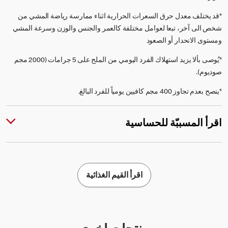
*قد يختلف معدل حرق السعرات الحرارية اثناء ممارسة رياضة المشي من
شخص الى آخر، تبعا لعوامل مختلفة كالعمر والجنس والوزن وسرعة المشي
ومستوى الانحدار أو الصعود
*يُوصى بألا يزيد استهلاك الفرد اليومي من الملح على 5 جرامات (2000 مجم
صوديوم).
*ينصح بعدم تجاوز 400 مجم كافيين يومياً للفرد البالغ.
اقرأ المسببّة للحساسية
اقرأ القيم الغذائية