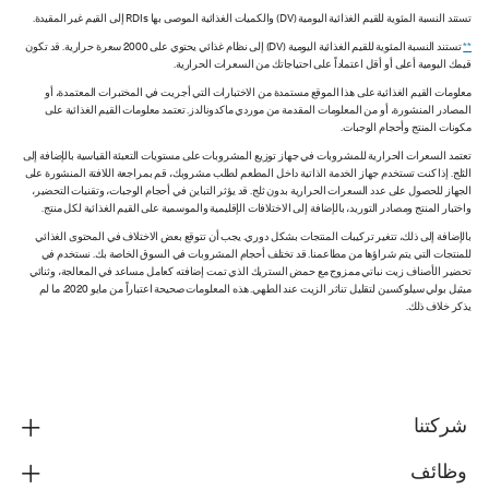
تستند النسبة المئوية للقيم الغذائية اليومية (DV) والكميات الغذائية الموصى بها RDIs إلى القيم غير المقيدة.
**
تستند النسبة المئوية للقيم الغذائية اليومية (DV) إلى نظام غذائي يحتوي على 2000 سعرة حرارية. قد تكون
قيمك اليومية أعلى أو أقل اعتماداً على احتياجاتك من السعرات الحرارية.
معلومات القيم الغذائية على هذا الموقع مستمدة من الاختبارات التي أجريت في المختبرات المعتمدة، أو
المصادر المنشورة، أو من المعلومات المقدمة من موردي ماكدونالدز. تعتمد معلومات القيم الغذائية على
مكونات المنتج وأحجام الوجبات.
تعتمد السعرات الحرارية للمشروبات في جهاز توزيع المشروبات على مستويات التعبئة القياسية بالإضافة إلى
الثلج. إذا كنت تستخدم جهاز الخدمة الذاتية داخل المطعم لطلب مشروبك، قم بمراجعة اللافتة المنشورة على
الجهاز للحصول على عدد السعرات الحرارية بدون ثلج. قد يؤثر التباين في أحجام الوجبات، وتقنيات التحضير،
واختبار المنتج ومصادر التوريد، بالإضافة إلى الاختلافات الإقليمية والموسمية على القيم الغذائية لكل منتج.
بالإضافة إلى ذلك، تتغير تركيبات المنتجات بشكل دوري. يجب أن تتوقع بعض الاختلاف في المحتوى الغذائي
للمنتجات التي يتم شراؤها من مطاعمنا. قد تختلف أحجام المشروبات في السوق الخاصة بك. نستخدم في
تحضير الأصناف زيت نباتي ممزوج مع حمض الستريك الذي تمت إضافته كعامل مساعد في المعالجة، وثنائي
ميثيل بولي سيلوكسين لتقليل تناثر الزيت عند الطهي. هذه المعلومات صحيحة اعتباراً من مايو 2020، ما لم
يذكر خلاف ذلك.
شركتنا
وظائف