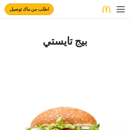
اطلب من ماك توصيل
بيج تايستي