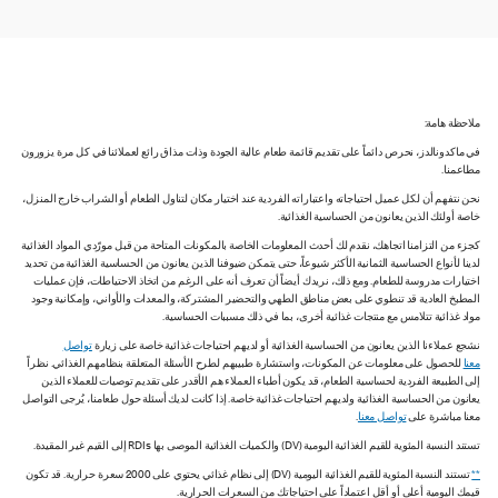
ملاحظة هامة:
في ماكدونالدز، نحرص دائماً على تقديم قائمة طعام عالية الجودة وذات مذاق رائع لعملائنا في كل مرة يزورون
مطاعمنا.
نحن نتفهم أن لكل عميل احتياجاته واعتباراته الفردية عند اختيار مكان لتناول الطعام أو الشراب خارج المنزل،
خاصة أولئك الذين يعانون من الحساسية الغذائية.
كجزء من التزامنا اتجاهك، نقدم لك أحدث المعلومات الخاصة بالمكونات المتاحة من قبل مورّدي المواد الغذائية
لدينا لأنواع الحساسية الثمانية الأكثر شيوعاً، حتى يتمكن ضيوفنا الذين يعانون من الحساسية الغذائية من تحديد
اختيارات مدروسة للطعام. ومع ذلك، نريدك أيضاً أن تعرف أنه على الرغم من اتخاذ الاحتياطات، فإن عمليات
المطبخ العادية قد تنطوي على بعض مناطق الطهي والتحضير المشتركة، والمعدات والأواني، وإمكانية وجود
مواد غذائية تتلامس مع منتجات غذائية أخرى، بما في ذلك مسببات الحساسية.
نشجع عملاءنا الذين يعانون من الحساسية الغذائية أو لديهم احتياجات غذائية خاصة على زيارة
تواصل
معنا
للحصول على معلومات عن المكونات، واستشارة طبيبهم لطرح الأسئلة المتعلقة بنظامهم الغذائي. نظراً
إلى الطبيعة الفردية لحساسية الطعام، قد يكون أطباء العملاء هم الأقدر على تقديم توصيات للعملاء الذين
يعانون من الحساسية الغذائية ولديهم احتياجات غذائية خاصة. إذا كانت لديك أسئلة حول طعامنا، يُرجى التواصل
معنا مباشرة على
تواصل معنا
.
تستند النسبة المئوية للقيم الغذائية اليومية (DV) والكميات الغذائية الموصى بها RDIs إلى القيم غير المقيدة.
**
تستند النسبة المئوية للقيم الغذائية اليومية (DV) إلى نظام غذائي يحتوي على 2000 سعرة حرارية. قد تكون
قيمك اليومية أعلى أو أقل اعتماداً على احتياجاتك من السعرات الحرارية.