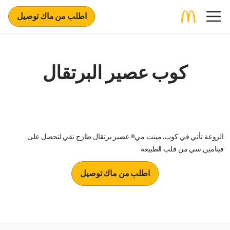
اطلب من ماك توصيل
كوب عصير البرتقال
الروعة تأتي في كوب. مينت مي® عصير برتقال طازج نقي لتحصل على
فيتامين سي من قلب الطبيعة
اطلب من ماك توصيل