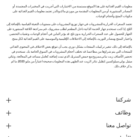
معلومات القيم الغذائية على هذا الموقع مستمدة من الاختبارات التي أجريت في المختبرات المعتمدة، أو
المصادر المنشورة، أو من المعلومات المقدمة من موردي ماكدونالدز. تعتمد معلومات القيم الغذائية على
مكونات المنتج وأحجام الوجبات.
تعتمد السعرات الحرارية للمشروبات في جهاز توزيع المشروبات على مستويات التعبئة القياسية بالإضافة إلى
الثلج. إذا كنت تستخدم جهاز الخدمة الذاتية داخل المطعم لطلب مشروبك، قم بمراجعة اللافتة المنشورة على
الجهاز للحصول على عدد السعرات الحرارية بدون ثلج. قد يؤثر التباين في أحجام الوجبات، وتقنيات التحضير،
واختبار المنتج ومصادر التوريد، بالإضافة إلى الاختلافات الإقليمية والموسمية على القيم الغذائية لكل منتج.
بالإضافة إلى ذلك، تتغير تركيبات المنتجات بشكل دوري. يجب أن تتوقع بعض الاختلاف في المحتوى الغذائي
للمنتجات التي يتم شراؤها من مطاعمنا. قد تختلف أحجام المشروبات في السوق الخاصة بك. نستخدم في
تحضير الأصناف زيت نباتي ممزوج مع حمض الستريك الذي تمت إضافته كعامل مساعد في المعالجة، وثنائي
ميثيل بولي سيلوكسين لتقليل تناثر الزيت عند الطهي. هذه المعلومات صحيحة اعتباراً من مايو 2020، ما لم
يذكر خلاف ذلك.
شركتنا
وظائف
تواصل معنا