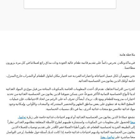
ملاحظة هامة:
في ماكدونالدز، نحرص دائماً على تقديم قائمة طعام عالية الجودة وذات مذاق رائع لعملائنا في كل مرة يزورون
مطاعمنا.
نحن نتفهم أن لكل عميل احتياجاته واعتباراته الفردية عند اختيار مكان لتناول الطعام أو الشراب خارج المنزل،
خاصة أولئك الذين يعانون من الحساسية الغذائية.
كجزء من التزامنا اتجاهك، نقدم لك أحدث المعلومات الخاصة بالمكونات المتاحة من قبل مورّدي المواد الغذائية
لدينا لأنواع الحساسية الثمانية الأكثر شيوعاً، حتى يتمكن ضيوفنا الذين يعانون من الحساسية الغذائية من تحديد
اختيارات مدروسة للطعام. ومع ذلك، نريدك أيضاً أن تعرف أنه على الرغم من اتخاذ الاحتياطات، فإن عمليات
المطبخ العادية قد تنطوي على بعض مناطق الطهي والتحضير المشتركة، والمعدات والأواني، وإمكانية وجود
مواد غذائية تتلامس مع منتجات غذائية أخرى، بما في ذلك مسببات الحساسية.
نشجع عملاءنا الذين يعانون من الحساسية الغذائية أو لديهم احتياجات غذائية خاصة على زيارة
تواصل
معنا
للحصول على معلومات عن المكونات، واستشارة طبيبهم لطرح الأسئلة المتعلقة بنظامهم الغذائي. نظراً
إلى الطبيعة الفردية لحساسية الطعام، قد يكون أطباء العملاء هم الأقدر على تقديم توصيات للعملاء الذين
يعانون من الحساسية الغذائية ولديهم احتياجات غذائية خاصة. إذا كانت لديك أسئلة حول طعامنا، يُرجى التواصل
معنا مباشرة على
تواصل معنا
.