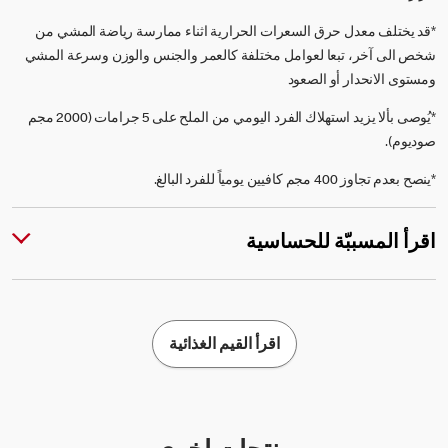
*قد يختلف معدل حرق السعرات الحرارية اثناء ممارسة رياضة المشي من
شخص الى آخر، تبعا لعوامل مختلفة كالعمر والجنس والوزن وسرعة المشي
ومستوى الانحدار أو الصعود
*يُوصى بألا يزيد استهلاك الفرد اليومي من الملح على 5 جرامات (2000 مجم
صوديوم).
*ينصح بعدم تجاوز 400 مجم كافيين يومياً للفرد البالغ.
اقرأ المسببّة للحساسية
اقرأ القيم الغذائية