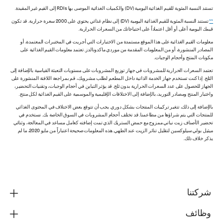
تستند النسبة المئوية للقيم الغذائية اليومية (DV) والكميات الغذائية الموصى بها RDIs إلى القيم غير المقيدة.
**
تستند النسبة المئوية للقيم الغذائية اليومية (DV) إلى نظام غذائي يحتوي على 2000 سعرة حرارية. قد تكون
قيمك اليومية أعلى أو أقل اعتماداً على احتياجاتك من السعرات الحرارية.
معلومات القيم الغذائية على هذا الموقع مستمدة من الاختبارات التي أجريت في المختبرات المعتمدة، أو
المصادر المنشورة، أو من المعلومات المقدمة من موردي ماكدونالدز. تعتمد معلومات القيم الغذائية على
مكونات المنتج وأحجام الوجبات.
تعتمد السعرات الحرارية للمشروبات في جهاز توزيع المشروبات على مستويات التعبئة القياسية بالإضافة إلى
الثلج. إذا كنت تستخدم جهاز الخدمة الذاتية داخل المطعم لطلب مشروبك، قم بمراجعة اللافتة المنشورة على
الجهاز للحصول على عدد السعرات الحرارية بدون ثلج. قد يؤثر التباين في أحجام الوجبات، وتقنيات التحضير،
واختبار المنتج ومصادر التوريد، بالإضافة إلى الاختلافات الإقليمية والموسمية على القيم الغذائية لكل منتج.
بالإضافة إلى ذلك، تتغير تركيبات المنتجات بشكل دوري. يجب أن تتوقع بعض الاختلاف في المحتوى الغذائي
للمنتجات التي يتم شراؤها من مطاعمنا. قد تختلف أحجام المشروبات في السوق الخاصة بك. نستخدم في
تحضير الأصناف زيت نباتي ممزوج مع حمض الستريك الذي تمت إضافته كعامل مساعد في المعالجة، وثنائي
ميثيل بولي سيلوكسين لتقليل تناثر الزيت عند الطهي. هذه المعلومات صحيحة اعتباراً من مايو 2020، ما لم
يذكر خلاف ذلك.
شركتنا
وظائف