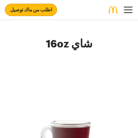
اطلب من ماك توصيل
شاي 16oz