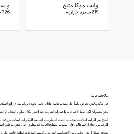
وايت موكا مثلج
وايت
219 كيلو سعرة حرارية
219 سعرة حرارية
326 سعرة حرارية
ملاحظة هامة:
في ماكدونالدز، نحرص دائماً على تقديم قائمة طعام عالية الجودة وذات مذاق رائع لعملائ
نحن نتفهم أن لكل عميل احتياجاته واعتباراته الفردية عند اختيار مكان لتناول الطعام أو ا
كجزء من التزامنا اتجاهك، نقدم لك أحدث المعلومات الخاصة بالمكونات المتاحة من قبل مورّ
الرغم من اتخاذ الاحتياطات، فإن عمليات المطبخ العادية قد تنطوي على بعض مناطق الطه
نشجع عملاءنا الذين يعانون من الحساسية الغذائية أو لديهم احتياجات غذائية خاصة على زي