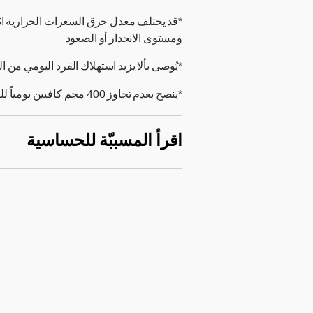
*قد يختلف معدل حرق السعرات الحرارية ا
ومستوى الانحدار أو الصعود
*يُوصى بألا يزيد استهلاك الفرد اليومي من الملح على 5 جرامات (000
*ينصح بعدم تجاوز 400 مجم كافيين يومياً للفرد البالغ.
اقرأ المسببّة للحساسية