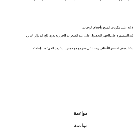
ائية على مكونات المنتج وأحجام الوجبات.
تة المنشورة على الجهاز للحصول على عدد السعرات الحرارية بدون ثلج. قد يؤثر التباين
ك. نستخدم في تحضير الأصناف زيت نباتي ممزوج مع حمض الستريك الذي تمت إضافته
مواءمة
مواءمة