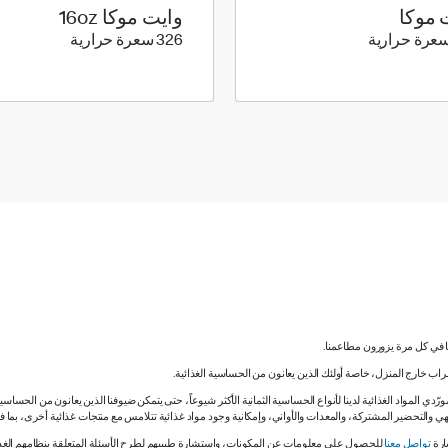
 موكا
وايت موكا 16oz
326 كيلو سعرة حرارية
326 كيلو سعرة حرارية
326 سعرة حرارية
نا في كل مرة يزورون مطاعمنا.
لشراب خارج المنزل، خاصة أولئك الذين يعانون من الحساسية الغذائية.
دي المواد الغذائية لدينا لأنواع الحساسية الثمانية الأكثر شيوعاً، حتى يتمكن ضيوفنا الذين يعانون من الحساس
ي والتحضير المشتركة، والمعدات والأواني، وإمكانية وجود مواد غذائية تتلامس مع منتجات غذائية أخرى، بما
ارة
تواصل معنا
للحصول على معلومات عن المكونات، واستشارة طبيبهم لطرح الأسئلة المتعلقة بنظامهم الغذائي.