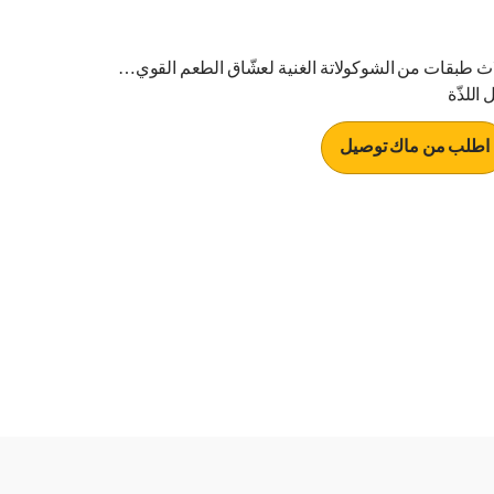
اث طبقات من الشوكولاتة الغنية لعشّاق الطعم القوي…
 اللذّة
اطلب من ماك توصيل