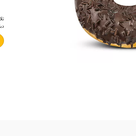
ثل
دبل