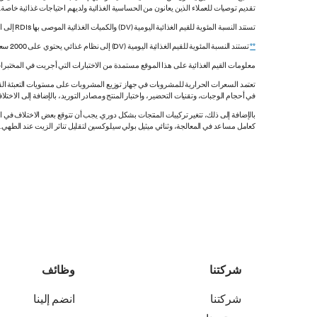
تقديم توصيات للعملاء الذين يعانون من الحساسية الغذائية ولديهم احتياجات غذائية خاصة
تستند النسبة المئوية للقيم الغذائية اليومية (DV) والكميات الغذائية الموصى بها RDIs إلى القيم غير المقيدة.
**
تستند النسبة المئوية للقيم الغذائية اليومية (DV) إلى نظام غذائي يحتوي على 2000 سعرة حرارية. قد تكون قيمك اليومية أعلى أو أقل اعتماداً على احتياجاتك من السعرات الحرارية.
معلومات القيم الغذائية على هذا الموقع مستمدة من الاختبارات التي أجريت في المختبرات
تعتمد السعرات الحرارية للمشروبات في جهاز توزيع المشروبات على مستويات التعبئة القي
في أحجام الوجبات، وتقنيات التحضير، واختبار المنتج ومصادر التوريد، بالإضافة إلى الاختلاف
بالإضافة إلى ذلك، تتغير تركيبات المنتجات بشكل دوري. يجب أن تتوقع بعض الاختلاف ف
كعامل مساعد في المعالجة، وثنائي ميثيل بولي سيلوكسين لتقليل تناثر الزيت عند الطهي. هذه المعلومات صحيح
شركتنا
وظائف
شركتنا
انضم إلينا