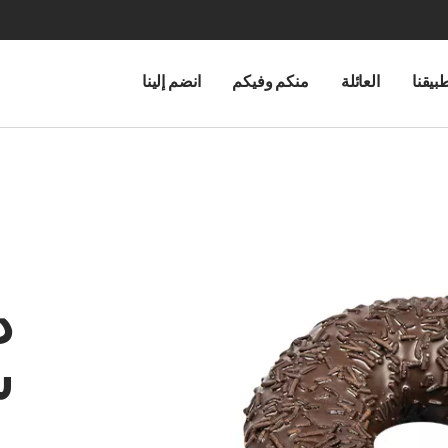
بيقنا
العائلة
منكم وفيكم
انضم إلينا
د
ش