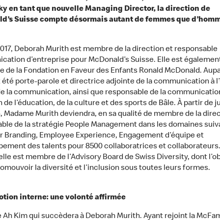
ky en tant que nouvelle Managing Director, la direction de
d’s Suisse compte désormais autant de femmes que d’homm
017, Deborah Murith est membre de la direction et responsable
ation d’entreprise pour McDonald’s Suisse. Elle est égalemen
ce de la Fondation en Faveur des Enfants Ronald McDonald. Aupa
t été porte-parole et directrice adjointe de la communication à l
de la communication, ainsi que responsable de la communication
 de l’éducation, de la culture et des sports de Bâle. À partir de ju
, Madame Murith deviendra, en sa qualité de membre de la direc
ble de la stratégie People Management dans les domaines suiv
 Branding, Employee Experience, Engagement d’équipe et
ement des talents pour 8500 collaboratrices et collaborateurs.
 elle est membre de l’Advisory Board de Swiss Diversity, dont l’ob
omouvoir la diversité et l’inclusion sous toutes leurs formes.
tion interne: une volonté affirmée
e Ah Kim qui succèdera à Deborah Murith. Ayant rejoint la McFam