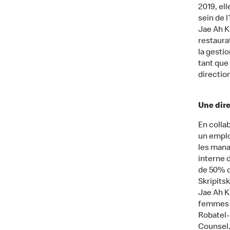
2019, el
sein de 
Jae Ah K
restaura
la gesti
tant que
directio
Une dir
En colla
un emplo
les mana
interne 
de 50% d
Skripits
Jae Ah K
femmes c
Robatel-
Counsel