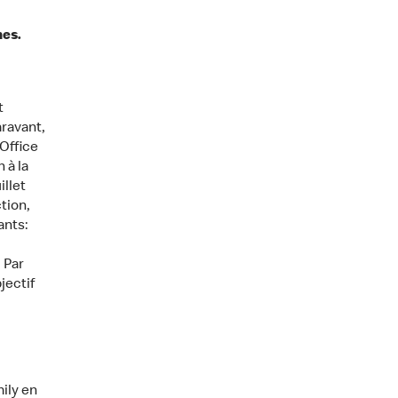
es.
t
ravant,
’Office
 à la
illet
tion,
ants:
 Par
jectif
ily en