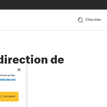
Chercher
direction de
timale et des
voir plus sur
i, j'accepte !