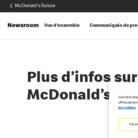
McDonald's Suisse
Newsroom
Vue d’ensemble
Communiqués de pre
Plus d’infos su
McDonald’s
Dernière éta
offres perso
les cookies.
Para
06-07-2