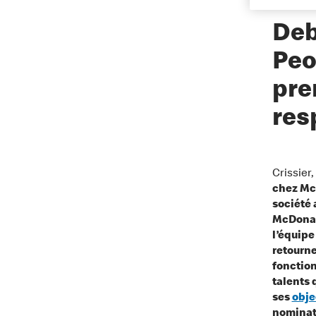
Deb
Peo
pre
res
Crissier
chez McD
société 
McDonald
l’équipe
retourn
fonctio
talents 
ses
obje
nominati