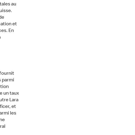
tales au
uisse.
de
ation et
ces. En
a
fournit
s parmi
tion
e un taux
utre Lara
icer, et
armi les
nne
ral