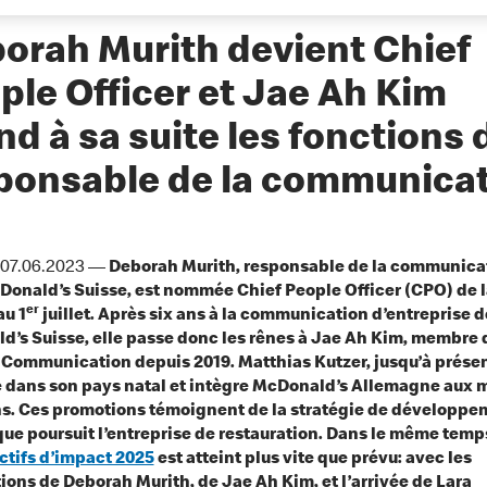
orah Murith devient Chief
ple Officer et Jae Ah Kim
nd à sa suite les fonctions 
ponsable de la communica
, 07.06.2023 —
Deborah Murith, responsable de la communica
onald’s Suisse, est nommée Chief People Officer (CPO) de l
er
au 1
juillet. Après six ans à la communication d’entreprise d
’s Suisse, elle passe donc les rênes à Jae Ah Kim, membre 
 Communication depuis 2019. Matthias Kutzer, jusqu’à prése
e dans son pays natal et intègre McDonald’s Allemagne aux
ns. Ces promotions témoignent de la stratégie de développe
que poursuit l’entreprise de restauration. Dans le même temps
ctifs d’impact 2025
est atteint plus vite que prévu: avec les
ons de Deborah Murith, de Jae Ah Kim, et l’arrivée de Lara