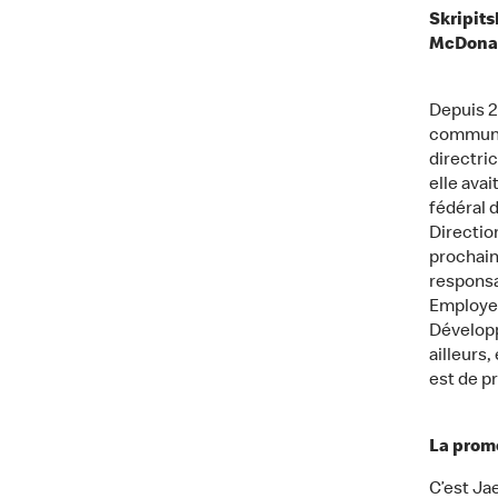
Skripits
McDonal
Depuis 2
communic
directri
elle avai
fédéral 
Direction
prochain
responsa
Employer
Développ
ailleurs,
est de pr
La promo
C’est Ja