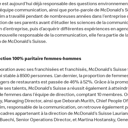
le est aujourd’hui déjà responsable des questions environnemen
l’équipe communication, ainsi que porte-parole de McDonald’s S
im a travaillé pendant de nombreuses années dans l’entreprise 
tion de ses parents avant d’étudier les sciences de la communic
on d’entreprise, puis d’acquérir différentes expériences en agen
 nouvelle responsable de la communication, elle fera partie de l
n de McDonald’s Suisse.
ection 100% paritaire femmes-hommes
boration avec ses franchisées et franchisés, McDonald’s Suisse 
i stable à 8500 personnes. L’an dernier, la proportion de femme
gers de restaurants est passée de 46% à 52%. Grâce à la promo
de ses talents, McDonald’s Suisse a réussit également à atteindr
e femmes dans l’équipe de direction, comptant 10 membres. O
ky, Managing Director, ainsi que Deborah Murith, Chief People Off
im, responsable de la communication, on retrouve également p
adres appartenant à la direction de McDonald’s Suisse Lauria
Buechi, Senior Operations Director, et Martina Hostansky, Gene
.