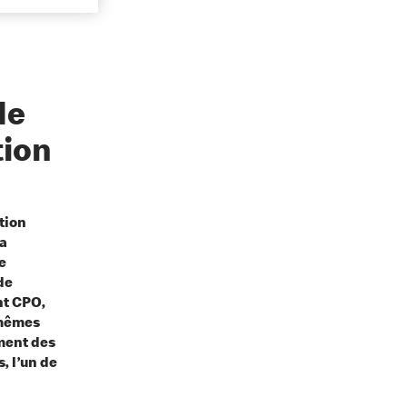
de
tion
tion
a
e
de
nt CPO,
 mêmes
ment des
, l’un de