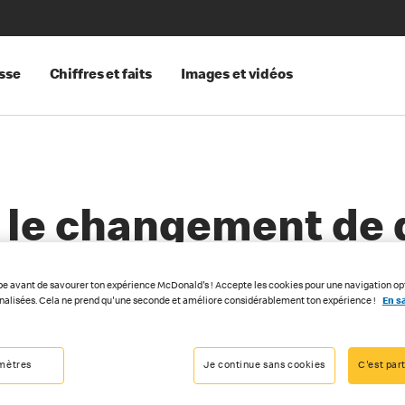
sse
Chiffres et faits
Images et vidéos
r le changement de 
pe avant de savourer ton expérience McDonald's ! Accepte les cookies pour une navigation op
nnalisées. Cela ne prend qu'une seconde et améliore considérablement ton expérience !
En sa
mètres
Je continue sans cookies
C'est part
023