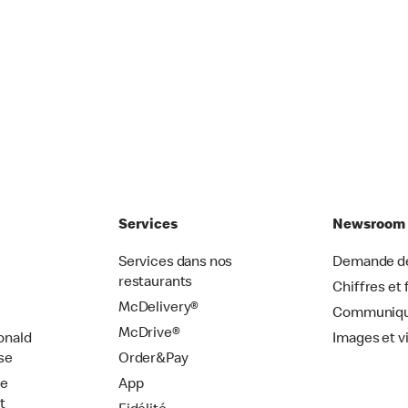
Services
Newsroom
Services dans nos
Demande de
restaurants
Chiffres et 
McDelivery®
Communiqu
McDrive®
onald
Images et v
se
Order&Pay
de
App
t