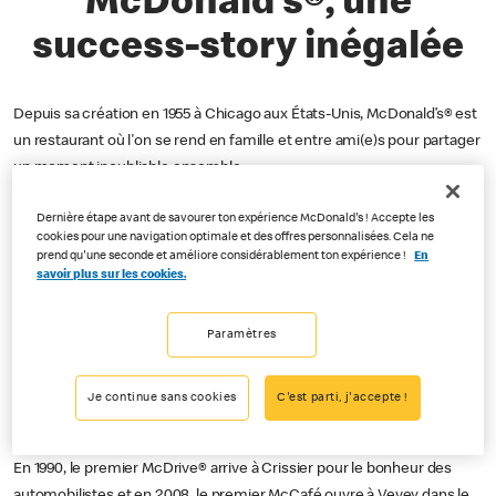
McDonald’s®, une
success-story inégalée
Depuis sa création en 1955 à Chicago aux États-Unis, McDonald’s® est
un restaurant où l'on se rend en famille et entre ami(e)s pour partager
un moment inoubliable ensemble.
L’histoire de McDonald’s® Suisse commence à Genève en 1976 à la
Dernière étape avant de savourer ton expérience McDonald's ! Accepte les
rue du Mont-Blanc, là où il se trouve toujours. A l’époque, il comptait 25
cookies pour une navigation optimale et des offres personnalisées. Cela ne
prend qu'une seconde et améliore considérablement ton expérience !
En
collaborateurs/trices.
savoir plus sur les cookies.
Depuis, la présence des restaurants McDonald’s® en Suisse n’a cessé
d’augmenter.
Paramètres
Dès 1979, le premier restaurant McDonald’s® ouvre en Suisse
Je continue sans cookies
C'est parti, j'accepte !
alémanique, à Bâle, et il faudra attendre 1993 pour que le premier
restaurant McDonald’s® ouvre au Tessin.
En 1990, le premier McDrive® arrive à Crissier pour le bonheur des
automobilistes et en 2008, le premier McCafé ouvre à Vevey dans le