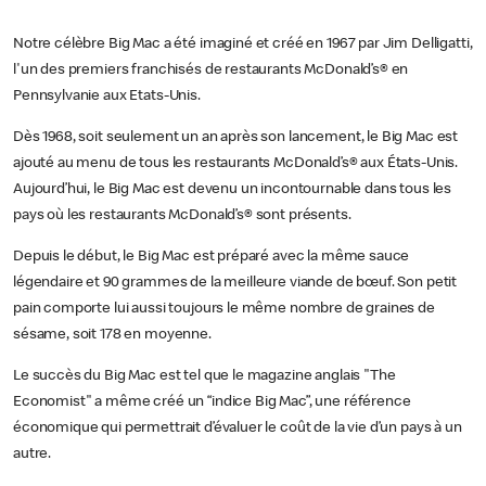
Notre célèbre Big Mac a été imaginé et créé en 1967 par Jim Delligatti,
l'un des premiers franchisés de restaurants McDonald’s® en
Pennsylvanie aux Etats-Unis.
Dès 1968, soit seulement un an après son lancement, le Big Mac est
ajouté au menu de tous les restaurants McDonald’s® aux États-Unis.
Aujourd’hui, le Big Mac est devenu un incontournable dans tous les
pays où les restaurants McDonald’s® sont présents.
Depuis le début, le Big Mac est préparé avec la même sauce
légendaire et 90 grammes de la meilleure viande de bœuf. Son petit
pain comporte lui aussi toujours le même nombre de graines de
sésame, soit 178 en moyenne.
Le succès du Big Mac est tel que le magazine anglais "The
Economist" a même créé un “indice Big Mac”, une référence
économique qui permettrait d’évaluer le coût de la vie d’un pays à un
autre.