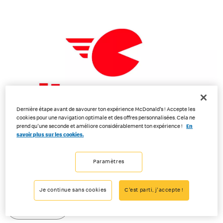
Dernière étape avant de savourer ton expérience McDonald's ! Accepte les
cookies pour une navigation optimale et des offres personnalisées. Cela ne
prend qu'une seconde et améliore considérablement ton expérience !
En
savoir plus sur les cookies.
Commande directement sur
Paramètres
Divoora.ch
Je continue sans cookies
C'est parti, j'accepte !
Commander