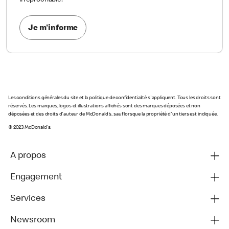
irréprochable.
Je m'informe
Les conditions générales du site et la politique de confidentialité s'appliquent. Tous les droits sont
réservés. Les marques, logos et illustrations affichés sont des marques déposées et non
déposées et des droits d'auteur de McDonald's, sauf lorsque la propriété d'un tiers est indiquée.
© 2023 McDonald's.
A propos
Engagement
Services
Newsroom