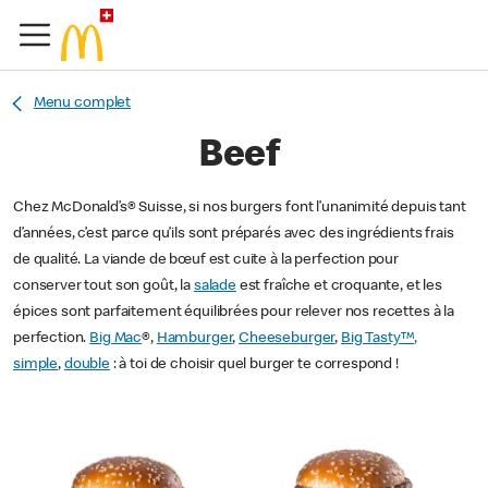
Menu complet
Beef
Chez McDonald’s® Suisse, si nos burgers font l’unanimité depuis tant
d’années, c’est parce qu’ils sont préparés avec des ingrédients frais
de qualité. La viande de bœuf est cuite à la perfection pour
conserver tout son goût, la
salade
est fraîche et croquante, et les
épices sont parfaitement équilibrées pour relever nos recettes à la
perfection.
Big Mac
®,
Hamburger
,
Cheeseburger
,
Big Tasty™,
simple
,
double
: à toi de choisir quel burger te correspond !