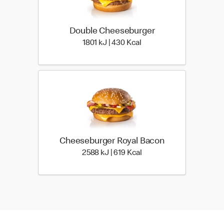
Double Cheeseburger
1801 kiloJoule | 430 kilo
1801 kJ | 430 Kcal
Cheeseburger Royal Bacon
2588 kiloJoule | 619 kilo
2588 kJ | 619 Kcal