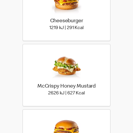
Cheeseburger
1219 kiloJoule | 291 kilo 
1219 kJ | 291 Kcal
McCrispy Honey Mustard
2626 kiloJoule | 627 kil
2626 kJ | 627 Kcal