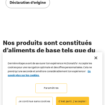
Déclaration d’origine
Nos produits sont constitués
d’aliments de base tels que du
bœuf, du poulet, de la salade,
Dernière étape avant de savourer ton expérience McDonald's ! Accepte les
des pommes de terre, des
cookies pour une navigation optimale et des offres personnalisées. Cela ne
prend qu'une seconde et améliore considérablement ton expérience !
En
céréales et du lait.
savoir plus sur les cookies.
Paramètres
Nous vous dévoilons notre
secret
Je continue sans cookies
C'est parti, j'accepte !