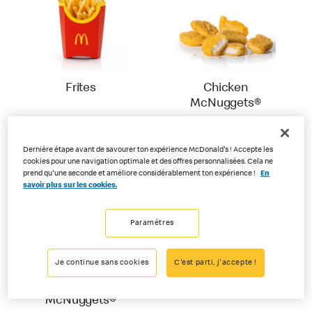
Frites
Chicken
McNuggets®
Dernière étape avant de savourer ton expérience McDonald's ! Accepte les
cookies pour une navigation optimale et des offres personnalisées. Cela ne
prend qu'une seconde et améliore considérablement ton expérience !
En
savoir plus sur les cookies.
Paramètres
Je continue sans cookies
C'est parti, j'accepte !
Limited Time Only
Chicken Wings
Spicy Chicken
McNuggets®