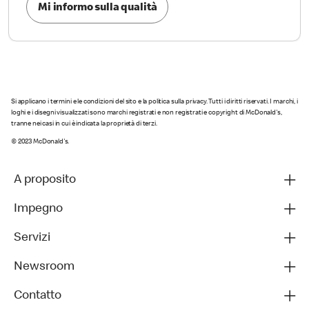
Mi informo sulla qualità
Si applicano i termini e le condizioni del sito e la politica sulla privacy. Tutti i diritti riservati. I marchi, i
loghi e i disegni visualizzati sono marchi registrati e non registrati e copyright di McDonald's,
tranne nei casi in cui è indicata la proprietà di terzi.
© 2023 McDonald's.
A proposito
Impegno
Servizi
Newsroom
Contatto