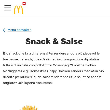
Menu completo
Snack & Salse
È lo snack che fa la differenza! Per rendere ancora più piacevoli le
tue pause merenda, cosa c’è di meglio di una porzione di patatine
fritte o di un delizioso pollo fritto? Cosa scegli? I nostri Chicken
McNuggets® o gli Homestyle Crispy Chicken Tenders rosolati in olio
di colza premium? E quale salsa renderebbe il tuo spuntino ancora
migliore? Vale la pena discuterne!