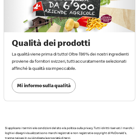
Qualità dei prodotti
La qualità viene prima di tutto! Oltre l’86% dei nostri ingredienti
proviene da fornitori svizzeri, tutti accuratamente selezionati
affinché la qualità sia impeccabile.
Mi informo sulla qualità
Si applicano i termini e le condizioni del sito e la politica sulla privacy. Tutti i diritti riservati. I marchi, i
loghi e i disegni visualizzati sono marchi registrati e non registrati e copyright di McDonald's,
tranne nei casi in cui è indicata la proprietà di terzi.