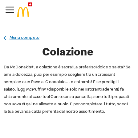
Menu completo
Colazione
Da McDonald’s®, la colazione è sacra! La preferisci dolce o salata? Se
ami la dolcezza, puoi per esempio scegliere tra un croissant
semplice o un Pane al Cioccolato… o entrambi! E se prediligi il
salato, l’Egg McMuffin® (disponibile solo nei ristoranti aderenti) fa
chiaramente al caso tuo! Con o senza pancetta, sono tutti preparati
con uova di galline allevate al suolo. E per completare il tutto, scegli
la tua bevanda calda preferita dal nostro assortimento.