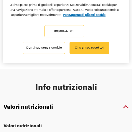
Ultimo passo prima di godersi l'esperienza McDonald's! Accetta i cookie per
una navigazione ottimale e offerte personalizzate. Ci vuole solo un secondo e
l'esperienza migliora notevolmente!
Per saperne di più sui cookie
Non c’è niente di meglio di un classico. La pasta morbida e soffice e il
Impostazioni
sapore zuccheroso gli conferiscono non solo la consistenza giusta,
ma anche un gusto irresistibile.
Continuo senza cookie
Ci siamo, accetto!
Info nutrizionali
Valori nutrizionali
Valori nutrizionali