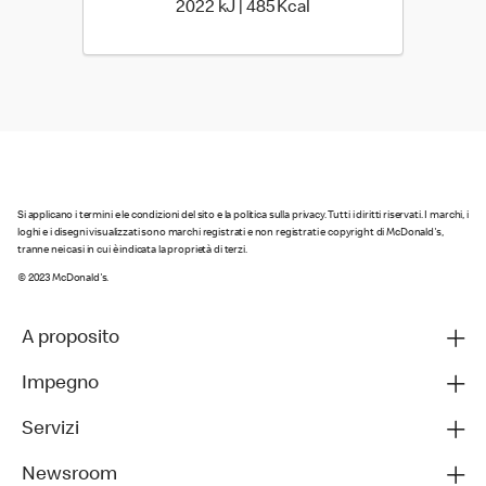
2022 kiloJoule | 485 kil
2022 kJ | 485 Kcal
Si applicano i termini e le condizioni del sito e la politica sulla privacy. Tutti i diritti riservati. I marchi, i
loghi e i disegni visualizzati sono marchi registrati e non registrati e copyright di McDonald's,
tranne nei casi in cui è indicata la proprietà di terzi.
© 2023 McDonald's.
A proposito
Impegno
Servizi
Newsroom