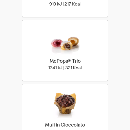
910 kiloJoule | 217 kilo ca
910 kJ | 217 Kcal
McPops® Trio
1341 kiloJoule | 321 kilo 
1341 kJ | 321 Kcal
Muffin Cioccolato