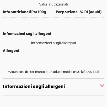
Valori nutrizionali
per 100 grams
per portion
% d
Info nutrizionali
Per 100g
Per porzione
% RI (adulti)
Informazioni sugli allergeni
Informazioni sugli allergeni
Allergeni
*
Assunzioni di riferimento di un adulto medio 8400 kj/2000 kcal.
Informazioni sugli allergeni