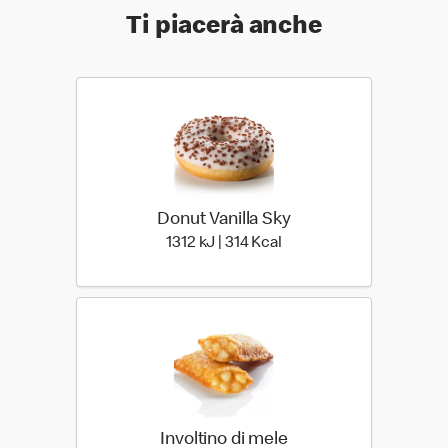
Ti piacerà anche
Donut Vanilla Sky
1312 kiloJoule | 314 kilo 
1312 kJ | 314 Kcal
Involtino di mele