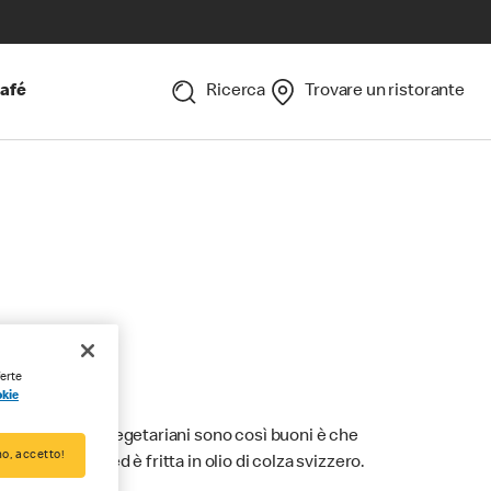
afé
Ricerca
Trovare un ristorante
ferte
okie
i nostri burger vegetariani sono così buoni è che
o, accetto!
 all’interno ed è fritta in olio di colza svizzero.