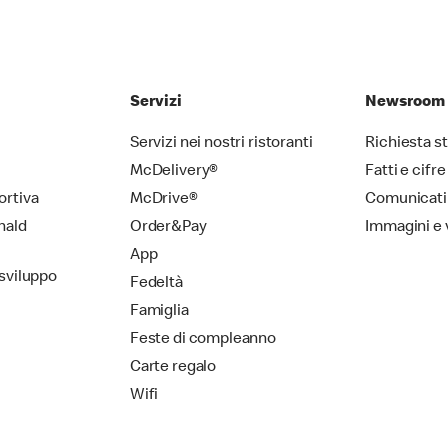
Servizi
Newsroom
Servizi nei nostri ristoranti
Richiesta 
McDelivery®
Fatti e cifre
ortiva
McDrive®
Comunicati
nald
Order&Pay
Immagini e 
App
 sviluppo
Fedeltà
Famiglia
Feste di compleanno
Carte regalo
Wifi