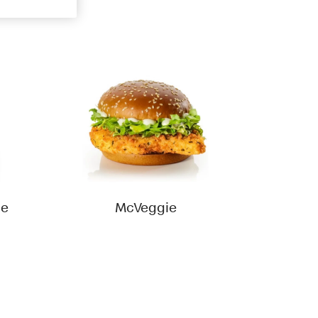
ie
McVeggie