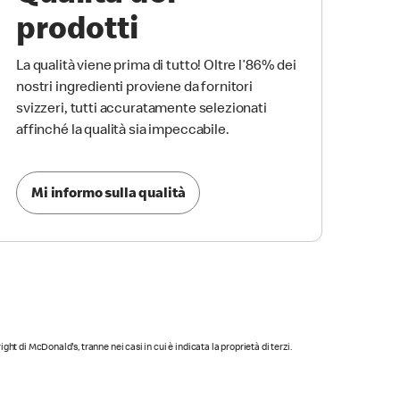
prodotti
La qualità viene prima di tutto! Oltre l’86% dei
nostri ingredienti proviene da fornitori
svizzeri, tutti accuratamente selezionati
affinché la qualità sia impeccabile.
Mi informo sulla qualità
yright di McDonald's, tranne nei casi in cui è indicata la proprietà di terzi.