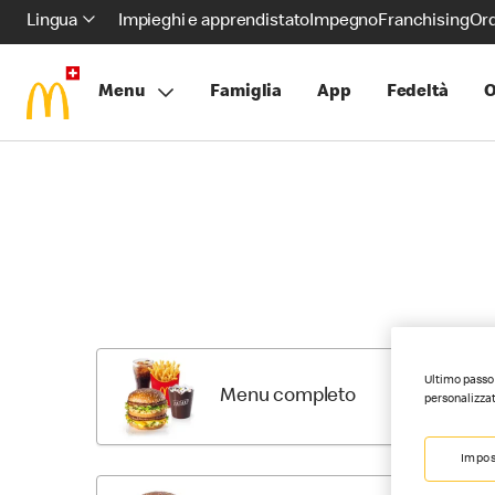
Lingua
Impieghi e apprendistato
Impegno
Franchising
Ord
Menu
Famiglia
App
Fedeltà
O
Skip
Return
Menu
to
Items
Menu
Ultimo passo 
Categori
Menu completo
personalizzat
Da McDona
Impos
la scalop
Se prefer