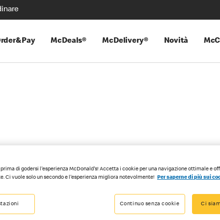
inare
rder&Pay
McDeals®
McDelivery®
Novità
McC
Veggie
prima di godersi l'esperienza McDonald's! Accetta i cookie per una navigazione ottimale e of
es
e. Ci vuole solo un secondo e l'esperienza migliora notevolmente!
Per saperne di più sui co
ld’s®, anche i vegetariani dicono la loro. Uno dei motivi per cui 
tazioni
Continuo senza cookie
Ci siam
pina vegetariana di Valess è dorata e croccante all’esterno e succosa
isci una versione più leggera, prova la Caesar Salad vegetariana.