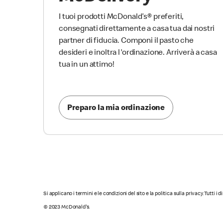
I tuoi prodotti McDonald’s® preferiti,
consegnati direttamente a casa tua dai nostri
partner di fiducia. Componi il pasto che
desideri e inoltra l'ordinazione. Arriverà a casa
tua in un attimo!
Preparo la mia ordinazione
Si applicano i termini e le condizioni del sito e la politica sulla privacy. Tutti i 
© 2023 McDonald's.