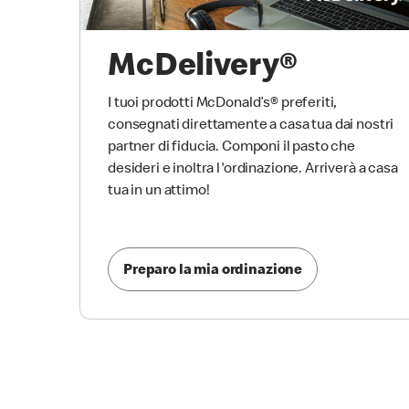
McDelivery®
I tuoi prodotti McDonald’s® preferiti,
consegnati direttamente a casa tua dai nostri
partner di fiducia. Componi il pasto che
desideri e inoltra l'ordinazione. Arriverà a casa
tua in un attimo!
Preparo la mia ordinazione