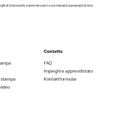
yright di McDonald's, tranne nei casi in cui è indicata la proprietà di terzi.
Contatto
stampa
FAQ
Impieghi e apprendistato
 stampa
Kontaktformular
video