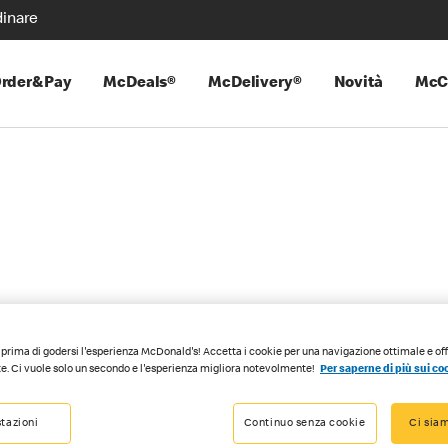
inare
rder&Pay
McDeals®
McDelivery®
Novità
McC
Happy M
es
prima di godersi l'esperienza McDonald's! Accetta i cookie per una navigazione ottimale e of
e. Ci vuole solo un secondo e l'esperienza migliora notevolmente!
Per saperne di più sui co
eal® è destinato a far sorridere i bambini e le bambine. Puoi co
s®, carote croccanti, acqua e una composta di frutta come dessert
tazioni
Continuo senza cookie
Ci siam
che li farà divertire.