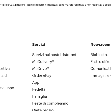
diritti riservati. I marchi, i loghi e i disegni visualizzati sono marchi registrati e non registrati e cop
Servizi
Newsroom
Servizi nei nostri ristoranti
Richiesta 
McDelivery®
Fatti e cifre
ortiva
McDrive®
Comunicati
nald
Order&Pay
Immagini e 
App
 sviluppo
Fedeltà
Famiglia
Feste di compleanno
Carte regalo