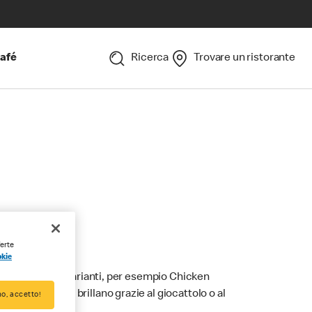
afé
Ricerca
Trovare un ristorante
eal
ferte
okie
mporre diverse varianti, per esempio Chicken
 e occhi che brillano grazie al giocattolo o al
o, accetto!