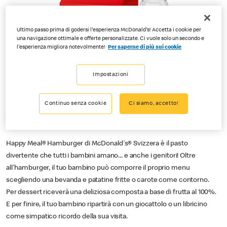
Ultimo passo prima di godersi l'esperienza McDonald's! Accetta i cookie per
una navigazione ottimale e offerte personalizzate. Ci vuole solo un secondo e
l'esperienza migliora notevolmente!
Per saperne di più sui cookie
Impostazioni
Continuo senza cookie
Ci siamo, accetto!
Happy Meal® Hamburger di McDonald's® Svizzera è il pasto
divertente che tutti i bambini amano... e anche i genitori! Oltre
all'hamburger, il tuo bambino può comporre il proprio menu
scegliendo una bevanda e patatine fritte o carote come contorno.
Per dessert riceverà una deliziosa composta a base di frutta al 100%.
E per finire, il tuo bambino ripartirà con un giocattolo o un libricino
come simpatico ricordo della sua visita.