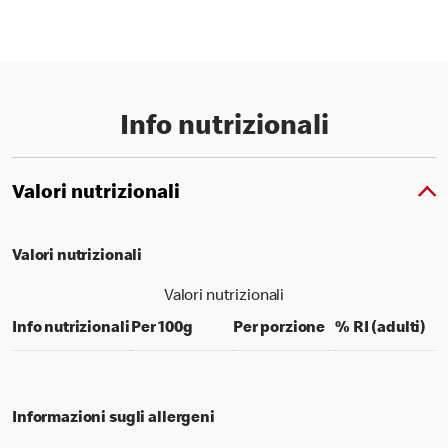
Info nutrizionali
Valori nutrizionali
Valori nutrizionali
Valori nutrizionali
per 100 grams
per portion
% d
Info nutrizionali
Per 100g
Per porzione
% RI (adulti)
Informazioni sugli allergeni