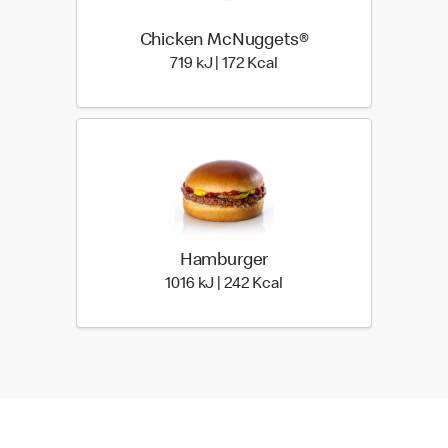
Chicken McNuggets®
719 kiloJoule | 172 kilo ca
719 kJ | 172 Kcal
Hamburger
1016 kiloJoule | 242 kilo 
1016 kJ | 242 Kcal