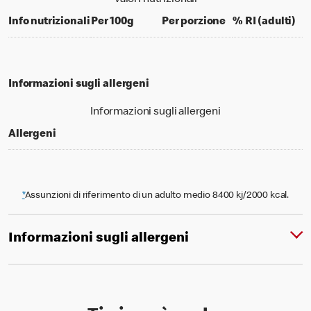
per 100 grams
per portion
% d
Info nutrizionali
Per 100g
Per porzione
% RI (adulti)
Informazioni sugli allergeni
Informazioni sugli allergeni
Allergeni
*
Assunzioni di riferimento di un adulto medio 8400 kj/2000 kcal.
Informazioni sugli allergeni