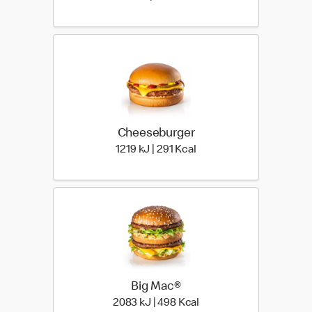
Cheeseburger
1219 kiloJoule | 291 kilo 
1219 kJ | 291 Kcal
Big Mac®
2083 kiloJoule | 498 kil
2083 kJ | 498 Kcal