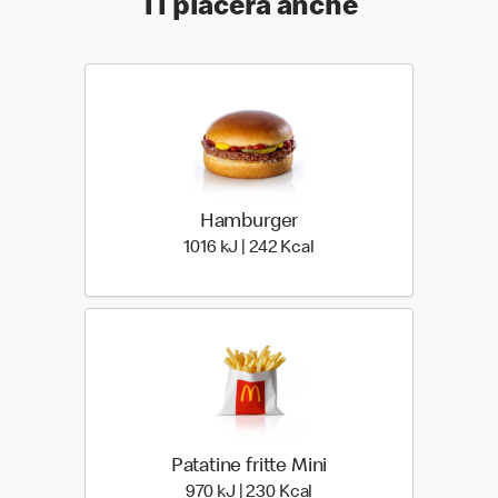
Ti piacerà anche
Hamburger
1016 kiloJoule | 242 kilo 
1016 kJ | 242 Kcal
Patatine fritte Mini
970 kiloJoule | 230 kilo 
970 kJ | 230 Kcal