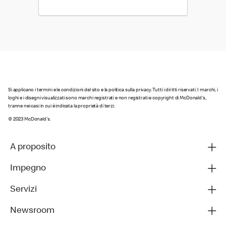
Si applicano i termini e le condizioni del sito e la politica sulla privacy. Tutti i diritti riservati. I marchi, i
loghi e i disegni visualizzati sono marchi registrati e non registrati e copyright di McDonald's,
tranne nei casi in cui è indicata la proprietà di terzi.
© 2023 McDonald's.
A proposito
Impegno
Servizi
Newsroom