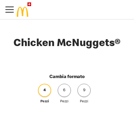
Chicken McNuggets®
Cambia formato
4
6
9
Pezzi
Pezzi
Pezzi